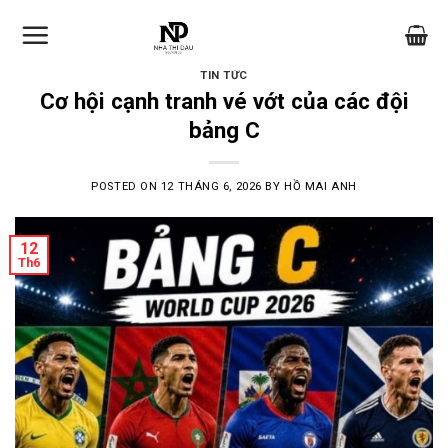
Skip
to
content
TIN TỨC
Cơ hội cạnh tranh vé vớt của các đội
bảng C
POSTED ON
12 THÁNG 6, 2026
BY
HỒ MAI ANH
12
Th6