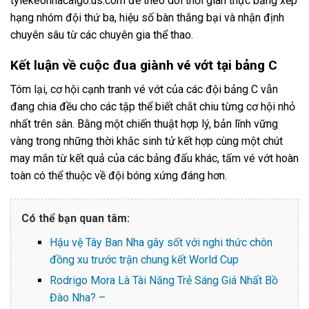
tylekeonhacaigo.us.com
để theo dõi thời gian thực bảng xếp
hạng nhóm đội thứ ba, hiệu số bàn thắng bại và nhận định
chuyên sâu từ các chuyên gia thể thao.
Kết luận về cuộc đua giành vé vớt tại bảng C
Tóm lại, cơ hội cạnh tranh vé vớt của các đội bảng C vẫn
đang chia đều cho các tập thể biết chắt chiu từng cơ hội nhỏ
nhất trên sân. Bằng một chiến thuật hợp lý, bản lĩnh vững
vàng trong những thời khắc sinh tử kết hợp cùng một chút
may mắn từ kết quả của các bảng đấu khác, tấm vé vớt hoàn
toàn có thể thuộc về đội bóng xứng đáng hơn.
Có thể bạn quan tâm:
Hậu vệ Tây Ban Nha gây sốt với nghi thức chôn
đồng xu trước trận chung kết World Cup
Rodrigo Mora Là Tài Năng Trẻ Sáng Giá Nhất Bồ
Đào Nha? –