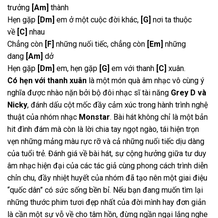
trưởng
[Am]
thành
Hẹn gặp
[Dm]
em ở một cuộc đời khác,
[G]
nơi ta thuộc
về
[C]
nhau
Chẳng còn
[F]
những nuối tiếc, chẳng còn
[Em]
những
dang
[Am]
dở
Hẹn gặp
[Dm]
em, hẹn gặp
[G]
em với thanh
[C]
xuân.
Có hẹn với thanh xuân
là một món quà âm nhạc vô cùng ý
nghĩa được nhào nặn bởi bộ đôi nhạc sĩ tài năng
Grey D và
Nicky
, đánh dấu cột mốc đầy cảm xúc trong hành trình nghệ
thuật của nhóm nhạc
Monstar
. Bài hát không chỉ là một bản
hit đình đám mà còn là lời chia tay ngọt ngào, tái hiện trọn
vẹn những mảng màu rực rỡ và cả những nuối tiếc dịu dàng
của tuổi trẻ. Đánh giá về bài hát, sự cộng hưởng giữa tư duy
âm nhạc hiện đại của các tác giả cùng phong cách trình diễn
chỉn chu, đầy nhiệt huyết của nhóm đã tạo nên một giai điệu
“quốc dân” có sức sống bền bỉ. Nếu bạn đang muốn tìm lại
những thước phim tươi đẹp nhất của đời mình hay đơn giản
là cần một sự vỗ về cho tâm hồn, đừng ngần ngại lắng nghe