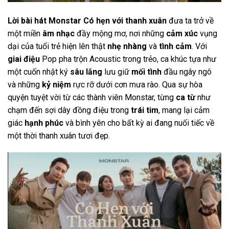
Lời bài hát Monstar Có hẹn với thanh xuân
đưa ta trở về
một miền
âm nhạc
đầy mộng mơ, nơi những
cảm xúc
vụng
dại của tuổi trẻ hiện lên thật
nhẹ nhàng
và
tình cảm
. Với
giai điệu
Pop pha trộn Acoustic trong trẻo, ca khúc tựa như
một cuốn nhật ký
sâu lắng
lưu giữ
mối tình
đầu ngây ngô
và những
kỷ niệm
rực rỡ dưới cơn mưa rào. Qua sự hòa
quyện tuyệt vời từ các thành viên Monstar, từng
ca từ
như
chạm đến sợi dây đồng điệu trong
trái tim
, mang lại cảm
giác
hạnh phúc
và bình yên cho bất kỳ ai đang nuối tiếc về
một thời thanh xuân tươi đẹp.