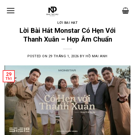
Skip
to
content
LỜI BÀI HÁT
Lời Bài Hát Monstar Có Hẹn Với
Thanh Xuân – Hợp Âm Chuẩn
POSTED ON
29 THÁNG 1, 2026
BY
HỒ MAI ANH
29
Th1