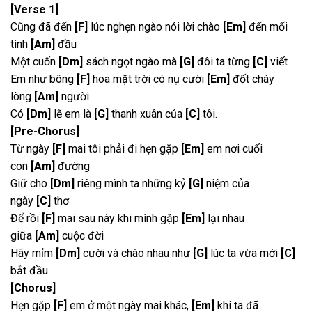
[Verse 1]
Cũng đã đến
[F]
lúc nghẹn ngào nói lời chào
[Em]
đến mối
tình
[Am]
đầu
Một cuốn
[Dm]
sách ngọt ngào mà
[G]
đôi ta từng
[C]
viết
Em như bông
[F]
hoa mặt trời có nụ cười
[Em]
đốt cháy
lòng
[Am]
người
Có
[Dm]
lẽ em là
[G]
thanh xuân của
[C]
tôi.
[Pre-Chorus]
Từ ngày
[F]
mai tôi phải đi hẹn gặp
[Em]
em nơi cuối
con
[Am]
đường
Giữ cho
[Dm]
riêng mình ta những kỷ
[G]
niệm của
ngày
[C]
thơ
Để rồi
[F]
mai sau này khi mình gặp
[Em]
lại nhau
giữa
[Am]
cuộc đời
Hãy mỉm
[Dm]
cười và chào nhau như
[G]
lúc ta vừa mới
[C]
bắt đầu.
[Chorus]
Hẹn gặp
[F]
em ở một ngày mai khác,
[Em]
khi ta đã