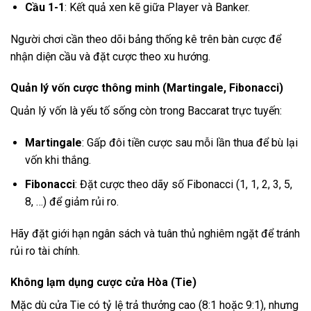
Cầu 1-1
: Kết quả xen kẽ giữa Player và Banker.
Người chơi cần theo dõi bảng thống kê trên bàn cược để
nhận diện cầu và đặt cược theo xu hướng.
Quản lý vốn cược thông minh (Martingale, Fibonacci)
Quản lý vốn là yếu tố sống còn trong Baccarat trực tuyến:
Martingale
: Gấp đôi tiền cược sau mỗi lần thua để bù lại
vốn khi thắng.
Fibonacci
: Đặt cược theo dãy số Fibonacci (1, 1, 2, 3, 5,
8, …) để giảm rủi ro.
Hãy đặt giới hạn ngân sách và tuân thủ nghiêm ngặt để tránh
rủi ro tài chính.
Không lạm dụng cược cửa Hòa (Tie)
Mặc dù cửa Tie có tỷ lệ trả thưởng cao (8:1 hoặc 9:1), nhưng