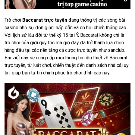
Trò chơi
Baccarat trực tuyến
đang thống trị các sòng bài
casino nhờ sự đơn giản, hấp dẫn và cơ hội chiến thắng cao.
Với lịch sử lâu đời từ thế kỷ 15 tại Ý, Baccarat không chỉ là
trò chơi của giới quý tộc mà giờ đây đã trở thành lựa chọn
hàng đầu tại các nền tảng cá cược trực tuyến như
sanclub
.
Bài viết này sẽ cung cấp mọi thông tin cần thiết về Baccarat
trực tuyến, từ luật chơi, chiến thuật đến danh sách nhà cái uy
tín, giúp bạn tự tin chinh phục trò chơi đỉnh cao này.