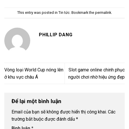
This entry was posted in
Tin tức
. Bookmark the
permalink
.
PHILLIP DANG
Vòng loại World Cup nóng lên
Slot game online chinh phục
ở khu vực châu Á
người chơi nhờ hiệu ứng đẹp
Để lại một bình luận
Email của bạn sẽ không được hiển thị công khai.
Các
trường bắt buộc được đánh dấu
*
Bình luận
*