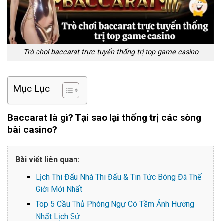
Trò chơi baccarat trực tuyến thống trị top game casino
Mục Lục
Baccarat là gì? Tại sao lại thống trị các sòng
bài casino?
Bài viết liên quan:
Lịch Thi Đấu Nhà Thi Đấu & Tin Tức Bóng Đá Thế
Giới Mới Nhất
Top 5 Cầu Thủ Phòng Ngự Có Tầm Ảnh Hưởng
Nhất Lịch Sử