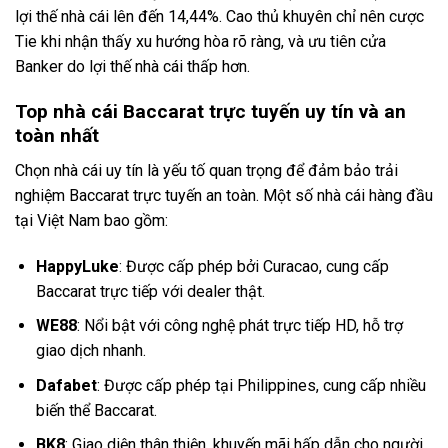
lợi thế nhà cái lên đến 14,44%. Cao thủ khuyên chỉ nên cược
Tie khi nhận thấy xu hướng hòa rõ ràng, và ưu tiên cửa
Banker do lợi thế nhà cái thấp hơn.
Top nhà cái Baccarat trực tuyến uy tín và an
toàn nhất
Chọn nhà cái uy tín là yếu tố quan trọng để đảm bảo trải
nghiệm Baccarat trực tuyến an toàn. Một số nhà cái hàng đầu
tại Việt Nam bao gồm:
HappyLuke
: Được cấp phép bởi Curacao, cung cấp
Baccarat trực tiếp với dealer thật.
WE88
: Nổi bật với công nghệ phát trực tiếp HD, hỗ trợ
giao dịch nhanh.
Dafabet
: Được cấp phép tại Philippines, cung cấp nhiều
biến thể Baccarat.
BK8
: Giao diện thân thiện, khuyến mãi hấp dẫn cho người