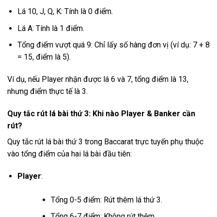
Lá 10, J, Q, K: Tính là 0 điểm.
Lá A: Tính là 1 điểm.
Tổng điểm vượt quá 9: Chỉ lấy số hàng đơn vị (ví dụ: 7 + 8
= 15, điểm là 5).
Ví dụ, nếu Player nhận được lá 6 và 7, tổng điểm là 13,
nhưng điểm thực tế là 3.
Quy tắc rút lá bài thứ 3: Khi nào Player & Banker cần
rút?
Quy tắc rút lá bài thứ 3 trong Baccarat trực tuyến phụ thuộc
vào tổng điểm của hai lá bài đầu tiên:
Player
:
Tổng 0-5 điểm: Rút thêm lá thứ 3.
Tổng 6-7 điểm: Không rút thêm.