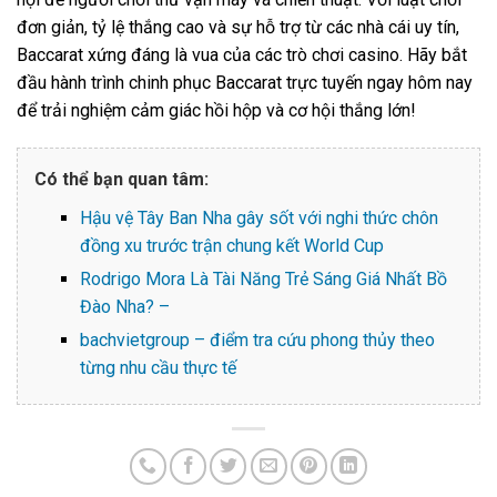
đơn giản, tỷ lệ thắng cao và sự hỗ trợ từ các nhà cái uy tín,
Baccarat xứng đáng là vua của các trò chơi casino. Hãy bắt
đầu hành trình chinh phục Baccarat trực tuyến ngay hôm nay
để trải nghiệm cảm giác hồi hộp và cơ hội thắng lớn!
Có thể bạn quan tâm:
Hậu vệ Tây Ban Nha gây sốt với nghi thức chôn
đồng xu trước trận chung kết World Cup
Rodrigo Mora Là Tài Năng Trẻ Sáng Giá Nhất Bồ
Đào Nha? –
bachvietgroup – điểm tra cứu phong thủy theo
từng nhu cầu thực tế