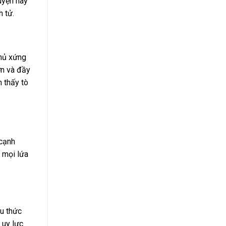
uyện này
h tử.
thủ xứng
ớn và đầy
 thấy tò
 cạnh
o mọi lứa
êu thức
 uy lực