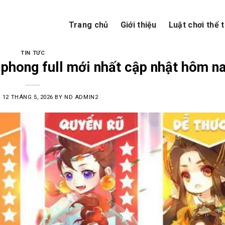
Trang chủ
Giới thiệu
Luật chơi thể 
TIN TỨC
 phong full mới nhất cập nhật hôm n
N
12 THÁNG 5, 2026
BY
ND ADMIN2