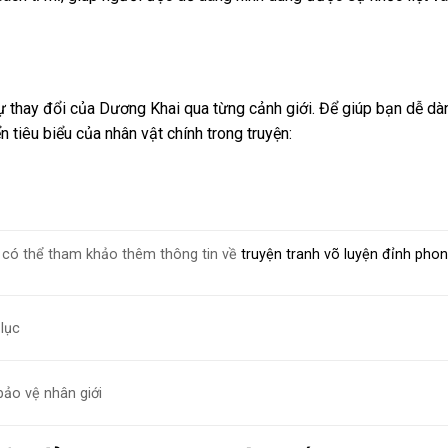
 thay đổi của Dương Khai qua từng cảnh giới. Để giúp bạn dễ dà
n tiêu biểu của nhân vật chính trong truyện:
 có thể tham khảo thêm thông tin về
truyện tranh võ luyện đỉnh pho
lục
bảo vệ nhân giới