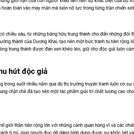
những giới hạn của con người. Điều làm nên sự khác biệt của bộ tr
ựa hoàn toàn vào may mắn mà luôn nỗ lực trong từng trận chiến sin
có chiều sâu, từ những bằng hữu trung thành cho đến những đối 
ưởng thành của Dương Khai, tạo nên một bức tranh tu tiên rộng l
òng trung thành được đan xen khéo léo, giữ cho độc giả luôn cảm
hu hút độc giả
ng trong suốt nhiều năm qua dù thị trường truyện tranh luôn có sự
dung chặt chẽ đã tạo nên một tác phẩm giải trí chất lượng cao ch
 thế giới thần tiên rộng lớn với những cảnh quan hùng vĩ và các chi
ách tỉ mỉ, giúp người đọc dễ dàng hình dung được sự khốc liệt và