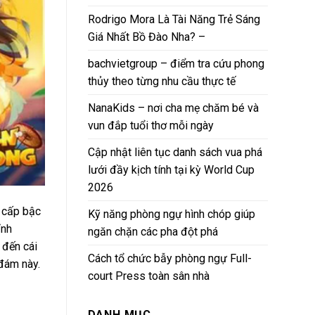
Rodrigo Mora Là Tài Năng Trẻ Sáng
Giá Nhất Bồ Đào Nha? –
bachvietgroup – điểm tra cứu phong
thủy theo từng nhu cầu thực tế
NanaKids – nơi cha mẹ chăm bé và
vun đắp tuổi thơ mỗi ngày
Cập nhật liên tục danh sách vua phá
lưới đầy kịch tính tại kỳ World Cup
2026
g cấp bậc
Kỹ năng phòng ngự hình chóp giúp
ỉnh
ngăn chặn các pha đột phá
 đến cái
Cách tổ chức bẫy phòng ngự Full-
đám này.
court Press toàn sân nhà
DANH MỤC