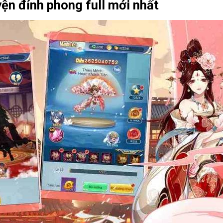
yện đỉnh phong full mới nhất