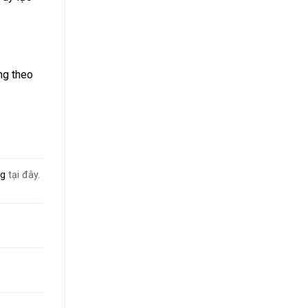
ng theo
ng
tại đây.