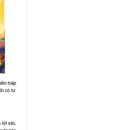
kiếm hiệp
ốn có tư
lột xác,