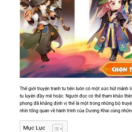
Thế giới truyện tranh tu tiên luôn có một sức hút mãnh 
tu luyện đầy mê hoặc. Người đọc có thể tham khảo thê
phong đã khẳng định vị thế là một trong những bộ truyệ
nhìn tổng quan về hành trình của Dương Khai cùng nhữ
Mục Lục