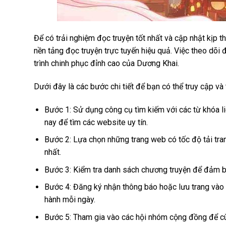
Để có trải nghiệm đọc truyện tốt nhất và cập nhật kịp 
nền tảng đọc truyện trực tuyến hiệu quả. Việc theo dõi 
trình chinh phục đỉnh cao của Dương Khai.
Dưới đây là các bước chi tiết để bạn có thể truy cập và
Bước 1: Sử dụng công cụ tìm kiếm với các từ khóa li
nay để tìm các website uy tín.
Bước 2: Lựa chọn những trang web có tốc độ tải tr
nhất.
Bước 3: Kiểm tra danh sách chương truyện để đảm b
Bước 4: Đăng ký nhận thông báo hoặc lưu trang vào 
hành mỗi ngày.
Bước 5: Tham gia vào các hội nhóm cộng đồng để cùng