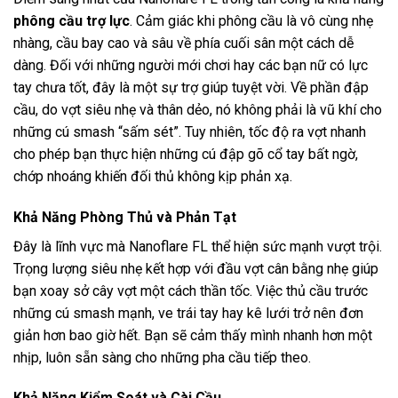
phông cầu trợ lực
. Cảm giác khi phông cầu là vô cùng nhẹ
nhàng, cầu bay cao và sâu về phía cuối sân một cách dễ
dàng. Đối với những người mới chơi hay các bạn nữ có lực
tay chưa tốt, đây là một sự trợ giúp tuyệt vời. Về phần đập
cầu, do vợt siêu nhẹ và thân dẻo, nó không phải là vũ khí cho
những cú smash “sấm sét”. Tuy nhiên, tốc độ ra vợt nhanh
cho phép bạn thực hiện những cú đập gõ cổ tay bất ngờ,
chớp nhoáng khiến đối thủ không kịp phản xạ.
Khả Năng Phòng Thủ và Phản Tạt
Đây là lĩnh vực mà Nanoflare FL thể hiện sức mạnh vượt trội.
Trọng lượng siêu nhẹ kết hợp với đầu vợt cân bằng nhẹ giúp
bạn xoay sở cây vợt một cách thần tốc. Việc thủ cầu trước
những cú smash mạnh, ve trái tay hay kê lưới trở nên đơn
giản hơn bao giờ hết. Bạn sẽ cảm thấy mình nhanh hơn một
nhịp, luôn sẵn sàng cho những pha cầu tiếp theo.
Khả Năng Kiểm Soát và Cài Cầu