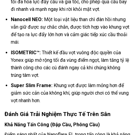
tối đa hóa lực đẩy cầu và gia tốc, cho phép quả cầu bay
đi nhanh và mạnh ngay khi rời khỏi mặt vợt.
Nanocell NEO:
Một loại vật liệu than chì đàn hồi nhưng
vẫn giữ được sự chắc chắn, được tích hợp vào khung vợt
để tạo ra lực đẩy lớn hơn và cảm giác tiếp xúc cầu thoải
mái.
ISOMETRIC™:
Thiết kế đầu vợt vuông độc quyền của
Yonex giúp mở rộng tối đa vùng điểm ngọt, làm tăng tỷ lệ
thành công cho các cú đánh ngay cả khi chúng không
trúng tâm vợt.
Super Slim Frame:
Khung vợt được làm mỏng hơn để
giảm sức cản của không khí, giúp người chơi có thể vung
vợt nhanh hơn.
Đánh Giá Trải Nghiệm Thực Tế Trên Sân
Khả Năng Tấn Công (Đập Cầu, Phông Cầu)
Điểm sáng nhất của Nanoflare FL trong tấn công là khả năng