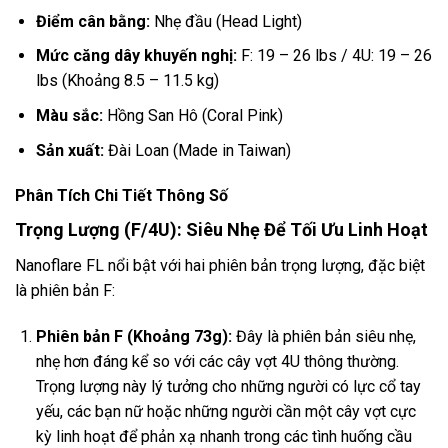
Điểm cân bằng:
Nhẹ đầu (Head Light)
Mức căng dây khuyến nghị:
F: 19 – 26 lbs / 4U: 19 – 26
lbs (Khoảng 8.5 – 11.5 kg)
Màu sắc:
Hồng San Hô (Coral Pink)
Sản xuất:
Đài Loan (Made in Taiwan)
Phân Tích Chi Tiết Thông Số
Trọng Lượng (F/4U): Siêu Nhẹ Để Tối Ưu Linh Hoạt
Nanoflare FL nổi bật với hai phiên bản trọng lượng, đặc biệt
là phiên bản F:
Phiên bản F (Khoảng 73g):
Đây là phiên bản siêu nhẹ,
nhẹ hơn đáng kể so với các cây vợt 4U thông thường.
Trọng lượng này lý tưởng cho những người có lực cổ tay
yếu, các bạn nữ hoặc những người cần một cây vợt cực
kỳ linh hoạt để phản xạ nhanh trong các tình huống cầu