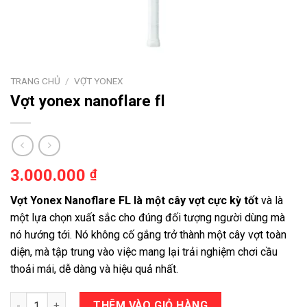
TRANG CHỦ
/
VỢT YONEX
Vợt yonex nanoflare fl
3.000.000
₫
Vợt Yonex Nanoflare FL là một cây vợt cực kỳ tốt
và là
một lựa chọn xuất sắc cho đúng đối tượng người dùng mà
nó hướng tới. Nó không cố gắng trở thành một cây vợt toàn
diện, mà tập trung vào việc mang lại trải nghiệm chơi cầu
thoải mái, dễ dàng và hiệu quả nhất.
Vợt yonex nanoflare fl số lượng
THÊM VÀO GIỎ HÀNG