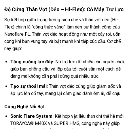
Độ Cứng Thân Vợt (Dẻo – Hi-Flex): Cỗ Máy Trợ Lực
Sự kết hợp giữa trọng lượng siêu nhẹ và thân vợt dẻo (Hi-
Flex) chính là “công thức vàng” làm nên sự thành công của
Nanoflare FL. Thân vợt dẻo hoạt động như một cây roi, uốn
cong khi bạn vung tay và bật mạnh khi tiếp xúc cầu. Cơ chế
này giúp:
Tăng cường lực đẩy:
Nó trợ lực rất nhiều cho người chơi,
giúp bạn phông cầu và lốp cầu tới cuối sân một cách dễ
dàng mà không cần phải dùng quá nhiều sức.
Tạo sự thoải mái:
Thân vợt dẻo cũng giúp giảm sốc và
áp lực lên cổ tay, mang lại cảm giác đánh êm ái, dễ chịu.
Công Nghệ Nổi Bật
Sonic Flare System:
Kết hợp vật liệu than chì thế hệ mới
TORAYCA® M40X và SUPER HMG, công nghệ này giúp