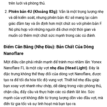
trên lưới và phòng thủ.
Phiên bản 4U (Khoảng 83g):
Vẫn là một trọng lượng nhẹ
và dễ kiểm soát, nhưng phiên bản 4U sẽ mang lại cảm
giác đầm tay và ổn định hơn một chút so với phiên bản F.
Nó phù hợp với những người đã chơi một thời gian và
muốn có thêm một chút sức mạnh trong các cú đánh.
Điểm Cân Bằng (Nhẹ Đầu): Bản Chất Của Dòng
Nanoflare
Một điều cần phải nhấn mạnh để tránh mọi nhầm lẫn: Yonex
Nanoflare FL là một cây vợt
nhẹ đầu (Head Light)
. Đây là
đặc trưng không thể thay đổi của dòng vợt Nanoflare, được
tạo ra để tối đa hóa tốc độ vung vợt. Thiết kế nhẹ đầu giúp
bạn xoay vợt nhanh như chớp, dễ dàng trong việc phòng thủ,
chặn cầu, đẩy cầu và thực hiện các cú đánh lắt léo. Sức
mạnh của vợt không đến từ trọng lượng dồn vào đầu vợt, mà
đến từ gia tốc và sự linh hoạt mà bạn tạo ra.