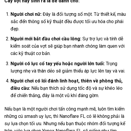
Cây vợt này sinh ra là để dành cho:
Người chơi nữ:
Đây là đối tượng số một. Từ thiết kế, màu
sắc đến thông số kỹ thuật đều được tối ưu hóa cho phái
đẹp.
Người mới bắt đầu chơi cầu lông:
Sự trợ lực và tính dễ
kiểm soát của vợt sẽ giúp bạn nhanh chóng làm quen với
các kỹ thuật cơ bản.
Người có lực cổ tay yếu hoặc người lớn tuổi:
Trọng
lượng nhẹ và thân dẻo sẽ giảm thiểu áp lực lên tay và vai.
Người chơi có lối đánh linh hoạt, thiên về phòng thủ,
điều cầu:
Nếu bạn thích sử dụng tốc độ và sự khéo léo
để chiến thắng, đây là một vũ khí đáng gờm.
Nếu bạn là một người chơi tấn công mạnh mẽ, luôn tìm kiếm
những cú smash uy lực, thì Nanoflare FL có lẽ không phải là
sự lựa chọn tối ưu. Nhưng nếu bạn thuộc nhóm đối tượng kể
trên, việc lựa chọn Yonex Nanoflare FL sẽ giống như tìm