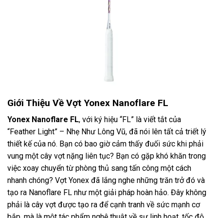
Giới Thiệu Về Vợt Yonex Nanoflare FL
Yonex Nanoflare FL
, với ký hiệu “FL” là viết tắt của
“Feather Light” – Nhẹ Như Lông Vũ, đã nói lên tất cả triết lý
thiết kế của nó. Bạn có bao giờ cảm thấy đuối sức khi phải
vung một cây vợt nặng liên tục? Bạn có gặp khó khăn trong
việc xoay chuyển từ phòng thủ sang tấn công một cách
nhanh chóng? Vợt Yonex đã lắng nghe những trăn trở đó và
tạo ra Nanoflare FL như một giải pháp hoàn hảo. Đây không
phải là cây vợt được tạo ra để cạnh tranh về sức mạnh cơ
bắp, mà là một tác phẩm nghệ thuật về sự linh hoạt, tốc độ