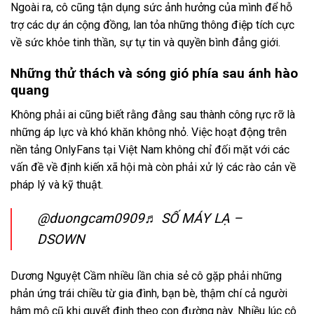
Ngoài ra, cô cũng tận dụng sức ảnh hưởng của mình để hỗ
trợ các dự án cộng đồng, lan tỏa những thông điệp tích cực
về sức khỏe tinh thần, sự tự tin và quyền bình đẳng giới.
Những thử thách và sóng gió phía sau ánh hào
quang
Không phải ai cũng biết rằng đằng sau thành công rực rỡ là
những áp lực và khó khăn không nhỏ. Việc hoạt động trên
nền tảng OnlyFans tại Việt Nam không chỉ đối mặt với các
vấn đề về định kiến xã hội mà còn phải xử lý các rào cản về
pháp lý và kỹ thuật.
@duongcam0909
♬ SỐ MÁY LẠ –
DSOWN
Dương Nguyệt Cầm nhiều lần chia sẻ cô gặp phải những
phản ứng trái chiều từ gia đình, bạn bè, thậm chí cả người
hâm mộ cũ khi quyết định theo con đường này. Nhiều lúc cô