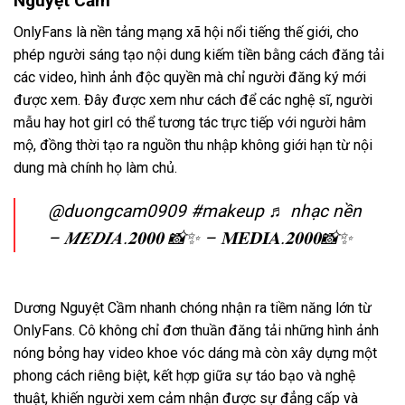
Nguyệt Cầm
OnlyFans là nền tảng mạng xã hội nổi tiếng thế giới, cho
phép người sáng tạo nội dung kiếm tiền bằng cách đăng tải
các video, hình ảnh độc quyền mà chỉ người đăng ký mới
được xem. Đây được xem như cách để các nghệ sĩ, người
mẫu hay hot girl có thể tương tác trực tiếp với người hâm
mộ, đồng thời tạo ra nguồn thu nhập không giới hạn từ nội
dung mà chính họ làm chủ.
@duongcam0909
#makeup
♬ nhạc nền
– 𝑴𝑬𝑫𝑰𝑨.𝟐𝟎𝟎𝟎 📸✨ – 𝐌𝐄𝐃𝐈𝐀.𝟐𝟎𝟎𝟎📸✨
Dương Nguyệt Cầm nhanh chóng nhận ra tiềm năng lớn từ
OnlyFans. Cô không chỉ đơn thuần đăng tải những hình ảnh
nóng bỏng hay video khoe vóc dáng mà còn xây dựng một
phong cách riêng biệt, kết hợp giữa sự táo bạo và nghệ
thuật, khiến người xem cảm nhận được sự đẳng cấp và