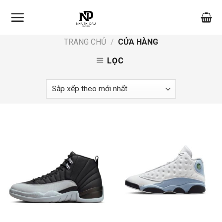
Skip
to
content
TRANG CHỦ
/
CỬA HÀNG
LỌC