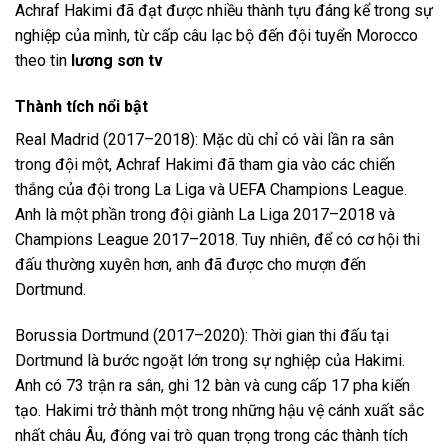
Achraf Hakimi đã đạt được nhiều thành tựu đáng kể trong sự
nghiệp của mình, từ cấp câu lạc bộ đến đội tuyển Morocco
theo tin
lương sơn tv
Thành tích nổi bật
Real Madrid (2017–2018): Mặc dù chỉ có vài lần ra sân
trong đội một, Achraf Hakimi đã tham gia vào các chiến
thắng của đội trong La Liga và UEFA Champions League.
Anh là một phần trong đội giành La Liga 2017–2018 và
Champions League 2017–2018. Tuy nhiên, để có cơ hội thi
đấu thường xuyên hơn, anh đã được cho mượn đến
Dortmund.
Borussia Dortmund (2017–2020): Thời gian thi đấu tại
Dortmund là bước ngoặt lớn trong sự nghiệp của Hakimi.
Anh có 73 trận ra sân, ghi 12 bàn và cung cấp 17 pha kiến
tạo. Hakimi trở thành một trong những hậu vệ cánh xuất sắc
nhất châu Âu, đóng vai trò quan trọng trong các thành tích