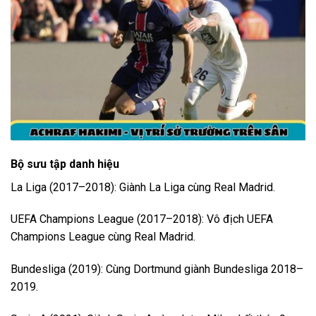
Bộ sưu tập danh hiệu
La Liga (2017–2018): Giành La Liga cùng Real Madrid.
UEFA Champions League (2017–2018): Vô địch UEFA
Champions League cùng Real Madrid.
Bundesliga (2019): Cùng Dortmund giành Bundesliga 2018–
2019.