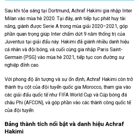
Sau khi tỏa sáng tại Dortmund, Achraf Hakimi gia nhập Inter
Milan vào mùa hè 2020. Tại đây, anh tiếp tục phát huy tài
năng, giành được Serie A trong mùa giải 2020–2021, góp
phần quan trọng giúp Inter chấm dứt 9 năm thống trị của
Juventus tại giải đấu này. Hakimi đã giành nhiều danh hiệu
cá nhân và đội bóng, và cuối cùng gia nhập Paris Saint-
Germain (PSG) vào mùa hè 2021, tiếp tục con đường sự
nghiệp đỉnh cao.
Với phong độ ấn tượng và sự ổn định, Achraf Hakimi còn trở
thành trụ cột của đội tuyển quốc gia Morocco, tham gia vào
các giải đấu quốc tế như FIFA World Cup và Cúp bóng đá
châu Phi (AFCON), và góp phần vào các thành công quốc tế
của đội tuyển.
Bảng thành tích nổi bật và danh hiệu Achraf
Hakimi