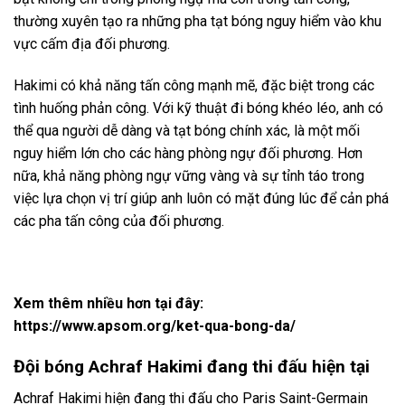
thường xuyên tạo ra những pha tạt bóng nguy hiểm vào khu
vực cấm địa đối phương.
Hakimi có khả năng tấn công mạnh mẽ, đặc biệt trong các
tình huống phản công. Với kỹ thuật đi bóng khéo léo, anh có
thể qua người dễ dàng và tạt bóng chính xác, là một mối
nguy hiểm lớn cho các hàng phòng ngự đối phương. Hơn
nữa, khả năng phòng ngự vững vàng và sự tỉnh táo trong
việc lựa chọn vị trí giúp anh luôn có mặt đúng lúc để cản phá
các pha tấn công của đối phương.
Xem thêm nhiều hơn tại đây:
https://www.apsom.org/ket-qua-bong-da/
Đội bóng Achraf Hakimi đang thi đấu hiện tại
Achraf Hakimi hiện đang thi đấu cho Paris Saint-Germain