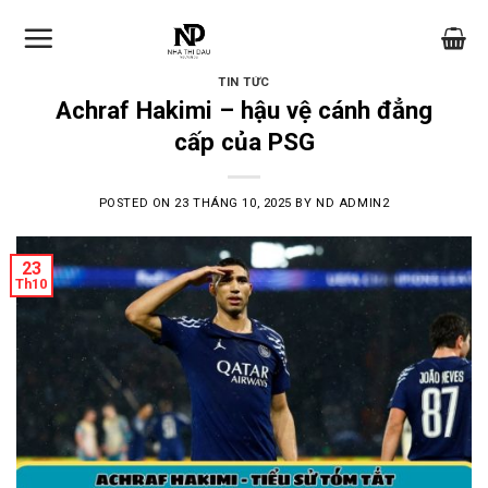
Skip
to
content
TIN TỨC
Achraf Hakimi – hậu vệ cánh đẳng
cấp của PSG
POSTED ON
23 THÁNG 10, 2025
BY
ND ADMIN2
23
Th10