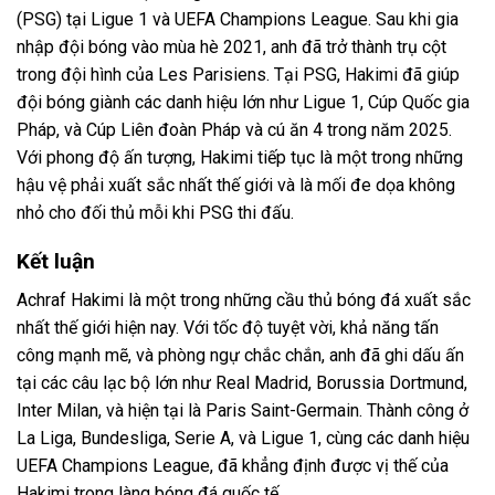
(PSG) tại Ligue 1 và UEFA Champions League. Sau khi gia
nhập đội bóng vào mùa hè 2021, anh đã trở thành trụ cột
trong đội hình của Les Parisiens. Tại PSG, Hakimi đã giúp
đội bóng giành các danh hiệu lớn như Ligue 1, Cúp Quốc gia
Pháp, và Cúp Liên đoàn Pháp và cú ăn 4 trong năm 2025.
Với phong độ ấn tượng, Hakimi tiếp tục là một trong những
hậu vệ phải xuất sắc nhất thế giới và là mối đe dọa không
nhỏ cho đối thủ mỗi khi PSG thi đấu.
Kết luận
Achraf Hakimi là một trong những cầu thủ bóng đá xuất sắc
nhất thế giới hiện nay. Với tốc độ tuyệt vời, khả năng tấn
công mạnh mẽ, và phòng ngự chắc chắn, anh đã ghi dấu ấn
tại các câu lạc bộ lớn như Real Madrid, Borussia Dortmund,
Inter Milan, và hiện tại là Paris Saint-Germain. Thành công ở
La Liga, Bundesliga, Serie A, và Ligue 1, cùng các danh hiệu
UEFA Champions League, đã khẳng định được vị thế của
Hakimi trong làng bóng đá quốc tế.