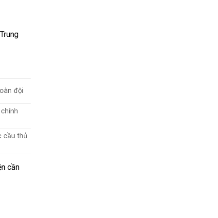
 Trung
toàn đội
 chính
c cầu thủ
ện cần