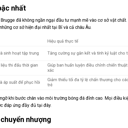
bậc nhất
ub Brugge đã không ngần ngại đầu tư mạnh mẽ vào cơ sở vật chất.
những cơ sở hiện đại nhất tại Bỉ và cả châu Âu.
Hiệu quả thực tế
à sinh hoạt tập trung
Tăng cường sự gắn kết và tính kỷ luật cho 
liệu thi đấu thời gian
Giúp ban huấn luyện điều chỉnh chiến thuật
xác
Giảm thiểu tối đa tỷ lệ chấn thương cho cá
và áp suất để phục hồi
trẻ
ỡ ngỡ khi bước chân vào môi trường bóng đá đỉnh cao. Mọi điều ki
ợc đáp ứng đầy đủ tại đây.
g chuyển nhượng