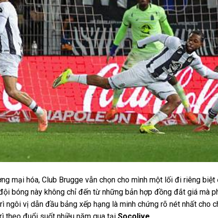
ơng mại hóa, Club Brugge vẫn chọn cho mình một lối đi riêng biệt
ủa đội bóng này không chỉ đến từ những bản hợp đồng đắt giá mà p
trì ngôi vị dẫn đầu bảng xếp hạng là minh chứng rõ nét nhất cho c
rì theo đuổi suốt nhiều năm qua tại
Socolive
.