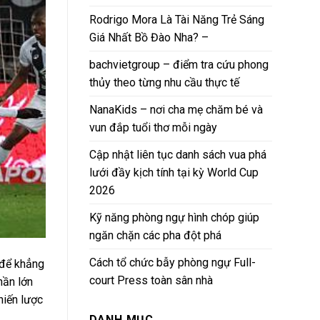
Rodrigo Mora Là Tài Năng Trẻ Sáng
Giá Nhất Bồ Đào Nha? –
bachvietgroup – điểm tra cứu phong
thủy theo từng nhu cầu thực tế
NanaKids – nơi cha mẹ chăm bé và
vun đắp tuổi thơ mỗi ngày
Cập nhật liên tục danh sách vua phá
lưới đầy kịch tính tại kỳ World Cup
2026
Kỹ năng phòng ngự hình chóp giúp
ngăn chặn các pha đột phá
Cách tổ chức bẫy phòng ngự Full-
 để khẳng
court Press toàn sân nhà
hần lớn
hiến lược
DANH MỤC