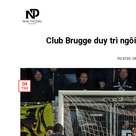
Skip
to
content
Club Brugge duy trì ngô
POSTED 
04
Th3