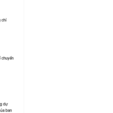
 chỉ
ể chuyển
ng dự
của ban