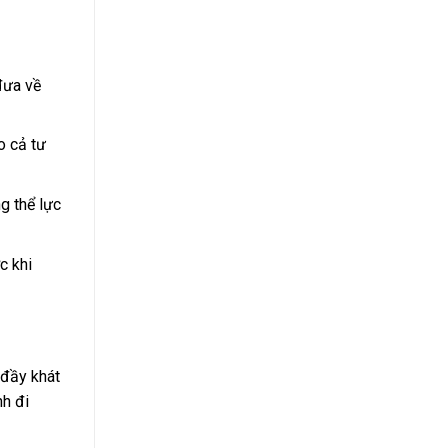
đưa về
o cả tư
g thể lực
c khi
 đầy khát
nh đi