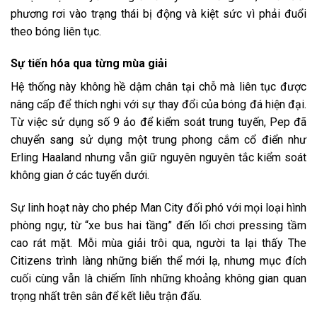
phương rơi vào trạng thái bị động và kiệt sức vì phải đuổi
theo bóng liên tục.
Sự tiến hóa qua từng mùa giải
Hệ thống này không hề dậm chân tại chỗ mà liên tục được
nâng cấp để thích nghi với sự thay đổi của bóng đá hiện đại.
Từ việc sử dụng số 9 ảo để kiểm soát trung tuyến, Pep đã
chuyển sang sử dụng một trung phong cắm cổ điển như
Erling Haaland nhưng vẫn giữ nguyên nguyên tắc kiểm soát
không gian ở các tuyến dưới.
Sự linh hoạt này cho phép Man City đối phó với mọi loại hình
phòng ngự, từ “xe bus hai tầng” đến lối chơi pressing tầm
cao rát mặt. Mỗi mùa giải trôi qua, người ta lại thấy The
Citizens trình làng những biến thể mới lạ, nhưng mục đích
cuối cùng vẫn là chiếm lĩnh những khoảng không gian quan
trọng nhất trên sân để kết liễu trận đấu.