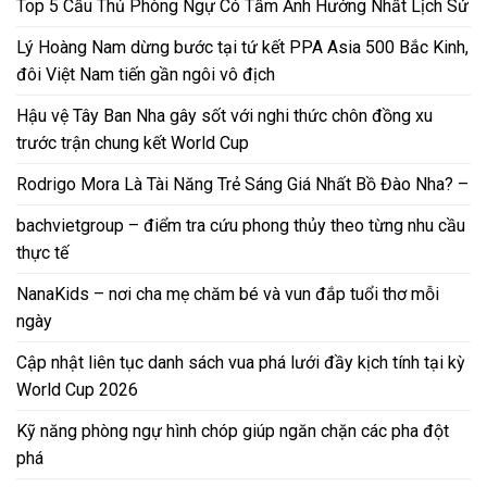
Top 5 Cầu Thủ Phòng Ngự Có Tầm Ảnh Hưởng Nhất Lịch Sử
Lý Hoàng Nam dừng bước tại tứ kết PPA Asia 500 Bắc Kinh,
đôi Việt Nam tiến gần ngôi vô địch
Hậu vệ Tây Ban Nha gây sốt với nghi thức chôn đồng xu
trước trận chung kết World Cup
Rodrigo Mora Là Tài Năng Trẻ Sáng Giá Nhất Bồ Đào Nha? –
bachvietgroup – điểm tra cứu phong thủy theo từng nhu cầu
thực tế
NanaKids – nơi cha mẹ chăm bé và vun đắp tuổi thơ mỗi
ngày
Cập nhật liên tục danh sách vua phá lưới đầy kịch tính tại kỳ
World Cup 2026
Kỹ năng phòng ngự hình chóp giúp ngăn chặn các pha đột
phá