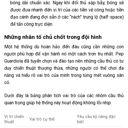
bóng dài chuẩn xác. Ngay khi đối thủ sập bẫy, bóng sẽ
được đưa nhanh đến vị trí của các tiền vệ công hoặc tiền
đạo cánh đang đợi sẵn ở các “nách” trung lộ (half-space)
để tấn công trực diện.
Những nhân tố chủ chốt trong đội hình
Một hệ thống dù hoàn hảo đến đâu cũng cần những con
người phù hợp để vận hành nó một cách trơn tru nhất. Pep
Guardiola đã tuyển chọn và đào tạo nên những cầu thủ có tư
duy chiến thuật thượng thừa, những người có thể chơi đa
năng và hiểu rõ vai trò của mình trong từng mét vuông sân
cỏ.
Dưới đây là bảng phân tích vai trò của các nhóm cầu thủ
quan trọng giúp hệ thống này hoạt động không lỗi nhịp:
Vị trí chiến
Yêu cầu kỹ năng đặc
Vai trò cụ thể
thuật
biệt