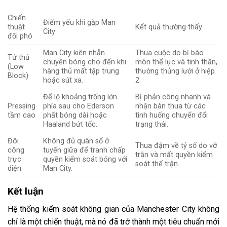
Chiến
Điểm yếu khi gặp Man
thuật
Kết quả thường thấy
City
đối phó
Man City kiên nhẫn
Thua cuộc do bị bào
Tử thủ
chuyền bóng cho đến khi
mòn thể lực và tinh thần,
(Low
hàng thủ mất tập trung
thường thủng lưới ở hiệp
Block)
hoặc sút xa.
2.
Để lộ khoảng trống lớn
Bị phản công nhanh và
Pressing
phía sau cho Ederson
nhận bàn thua từ các
tầm cao
phất bóng dài hoặc
tình huống chuyển đổi
Haaland bứt tốc.
trạng thái.
Đôi
Không đủ quân số ở
Thua đậm về tỷ số do vỡ
công
tuyến giữa để tranh chấp
trận và mất quyền kiểm
trực
quyền kiểm soát bóng với
soát thế trận.
diện
Man City.
Kết luận
Hệ thống kiểm soát không gian của Manchester City không
chỉ là một chiến thuật, mà nó đã trở thành một tiêu chuẩn mới