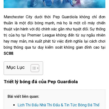
Manchester City dưới thời Pep Guardiola không chỉ đơn
thuần là một đội bóng mạnh, mà họ là một cỗ máy chiến
thuật vận hành với độ chính xác gần như tuyệt đối. Sự thống
trị của họ tại Premier League không đến từ sự ngẫu nhiên
hay may mắn, mà xuất phát từ việc định nghĩa lại cách chơi
bóng thông qua tư duy kiểm soát không gian đỉnh cao tại
SC88
.
Mục Lục
Triết lý bóng đá của Pep Guardiola
Bài viết liên quan:
Lịch Thi Đấu Nhà Thi Đấu & Tin Tức Bóng Đá Thế