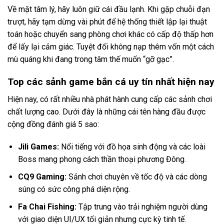
Về mặt tâm lý, hãy luôn giữ cái đầu lạnh. Khi gặp chuỗi đạn
trượt, hãy tạm dừng vài phút để hệ thống thiết lập lại thuật
toán hoặc chuyển sang phòng chơi khác có cấp độ thấp hơn
để lấy lại cảm giác. Tuyệt đối không nạp thêm vốn một cách
mù quáng khi đang trong tâm thế muốn “gỡ gạc”.
Top các sảnh game bắn cá uy tín nhất hiện nay
Hiện nay, có rất nhiều nhà phát hành cung cấp các sảnh chơi
chất lượng cao. Dưới đây là những cái tên hàng đầu được
cộng đồng đánh giá 5 sao:
Jili Games:
Nổi tiếng với đồ họa sinh động và các loài
Boss mang phong cách thần thoại phương Đông.
CQ9 Gaming:
Sảnh chơi chuyên về tốc độ và các dòng
súng có sức công phá diện rộng.
Fa Chai Fishing:
Tập trung vào trải nghiệm người dùng
với giao diện UI/UX tối giản nhưng cực kỳ tinh tế.