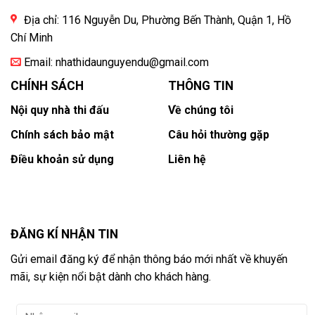
Địa chỉ: 116 Nguyễn Du, Phường Bến Thành, Quận 1, Hồ
Chí Minh
Email:
nhathidaunguyendu@gmail.com
CHÍNH SÁCH
THÔNG TIN
Nội quy nhà thi đấu
Về chúng tôi
Chính sách bảo mật
Câu hỏi thường gặp
Điều khoản sử dụng
Liên hệ
ĐĂNG KÍ NHẬN TIN
Gửi email đăng ký để nhận thông báo mới nhất về khuyến
mãi, sự kiện nổi bật dành cho khách hàng.