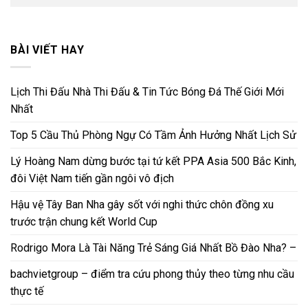
BÀI VIẾT HAY
Lịch Thi Đấu Nhà Thi Đấu & Tin Tức Bóng Đá Thế Giới Mới
Nhất
Top 5 Cầu Thủ Phòng Ngự Có Tầm Ảnh Hưởng Nhất Lịch Sử
Lý Hoàng Nam dừng bước tại tứ kết PPA Asia 500 Bắc Kinh,
đôi Việt Nam tiến gần ngôi vô địch
Hậu vệ Tây Ban Nha gây sốt với nghi thức chôn đồng xu
trước trận chung kết World Cup
Rodrigo Mora Là Tài Năng Trẻ Sáng Giá Nhất Bồ Đào Nha? –
bachvietgroup – điểm tra cứu phong thủy theo từng nhu cầu
thực tế