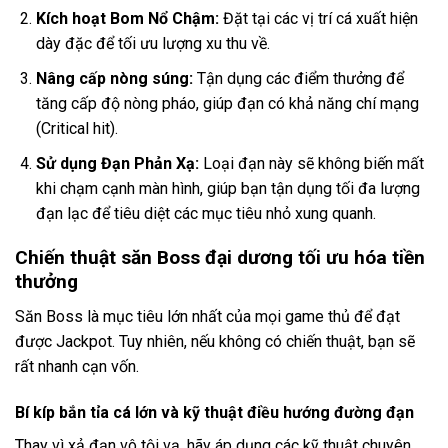
Kích hoạt Bom Nổ Chậm:
Đặt tại các vị trí cá xuất hiện
dày đặc để tối ưu lượng xu thu về.
Nâng cấp nòng súng:
Tận dụng các điểm thưởng để
tăng cấp độ nòng pháo, giúp đạn có khả năng chí mạng
(Critical hit).
Sử dụng Đạn Phản Xạ:
Loại đạn này sẽ không biến mất
khi chạm cạnh màn hình, giúp bạn tận dụng tối đa lượng
đạn lạc để tiêu diệt các mục tiêu nhỏ xung quanh.
Chiến thuật săn Boss đại dương tối ưu hóa tiền
thưởng
Săn Boss là mục tiêu lớn nhất của mọi game thủ để đạt
được Jackpot. Tuy nhiên, nếu không có chiến thuật, bạn sẽ
rất nhanh cạn vốn.
Bí kíp bắn tỉa cá lớn và kỹ thuật điều hướng đường đạn
Thay vì xả đạn vô tội vạ, hãy áp dụng các kỹ thuật chuyên