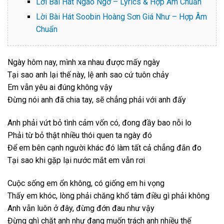
Lời Bài Hát Ngáo Ngơ – Lyrics & Hợp Âm Chuẩn
Lời Bài Hát Soobin Hoàng Sơn Giá Như – Hợp Âm
Chuẩn
Ngày hôm nay, mình xa nhau được mấy ngày
Tại sao anh lại thế này, lệ anh sao cứ tuôn chảy
Em vẫn yêu ai đúng không vậy
Đừng nói anh đã chia tay, sẽ chẳng phải với anh đấy
Anh phải vứt bỏ tình cảm vốn có, đong đầy bao nỗi lo
Phải từ bỏ thật nhiều thói quen ta ngày đó
Để em bên cạnh người khác đó làm tất cả chẳng đắn đo
Tại sao khi gặp lại nước mắt em vẫn rơi
Cuộc sống em ổn không, có giống em hi vọng
Thấy em khóc, lòng phải chăng khổ tâm điều gì phải không
Anh vẫn luôn ở đây, đừng đớn đau như vậy
Đừng ghì chặt anh như đang muốn trách anh nhiều thế