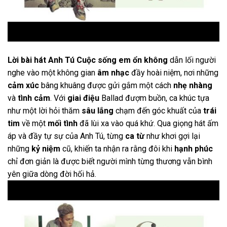
Lời bài hát Anh Tú Cuộc sống em ổn không
dẫn lối người
nghe vào một không gian
âm nhạc
đầy hoài niệm, nơi những
cảm xúc
bâng khuâng được gửi gắm một cách
nhẹ nhàng
và
tình cảm
. Với
giai điệu
Ballad đượm buồn, ca khúc tựa
như một lời hỏi thăm
sâu lắng
chạm đến góc khuất của
trái
tim
về một
mối tình
đã lùi xa vào quá khứ. Qua giọng hát ấm
áp và đầy tự sự của Anh Tú, từng
ca từ
như khơi gợi lại
những
kỷ niệm
cũ, khiến ta nhận ra rằng đôi khi
hạnh phúc
chỉ đơn giản là được biết người mình từng thương vẫn bình
yên giữa dòng đời hối hả.