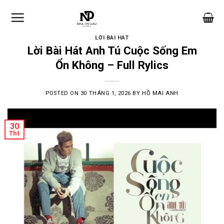
Skip
to
content
LỜI BÀI HÁT
Lời Bài Hát Anh Tú Cuộc Sống Em
Ổn Không – Full Rylics
POSTED ON
30 THÁNG 1, 2026
BY
HỒ MAI ANH
30
Th1