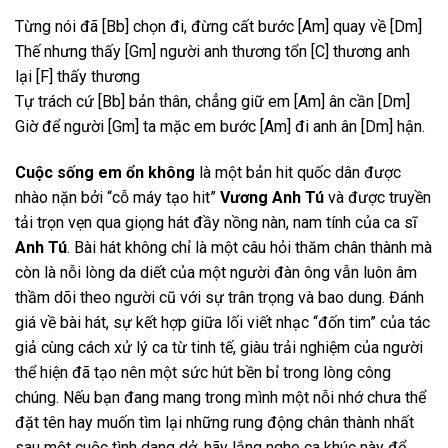
Từng nói đã
[Bb]
chọn đi, đừng cất bước
[Am]
quay về
[Dm]
Thế nhưng thấy
[Gm]
người anh thương tổn
[C]
thương anh
lại
[F]
thấy thương
Tự trách cứ
[Bb]
bản thân, chẳng giữ em
[Am]
ân cần
[Dm]
Giờ để người
[Gm]
ta mặc em bước
[Am]
đi anh ân
[Dm]
hận.
Cuộc sống em ổn không
là một bản hit quốc dân được
nhào nặn bởi “cỗ máy tạo hit”
Vương Anh Tú
và được truyền
tải trọn vẹn qua giọng hát đầy nồng nàn, nam tính của ca sĩ
Anh Tú
. Bài hát không chỉ là một câu hỏi thăm chân thành mà
còn là nỗi lòng da diết của một người đàn ông vẫn luôn âm
thầm dõi theo người cũ với sự trân trọng và bao dung. Đánh
giá về bài hát, sự kết hợp giữa lối viết nhạc “đốn tim” của tác
giả cùng cách xử lý ca từ tinh tế, giàu trải nghiệm của người
thể hiện đã tạo nên một sức hút bền bỉ trong lòng công
chúng. Nếu bạn đang mang trong mình một nỗi nhớ chưa thể
đặt tên hay muốn tìm lại những rung động chân thành nhất
sau một cuộc tình dang dở, hãy lắng nghe ca khúc này để