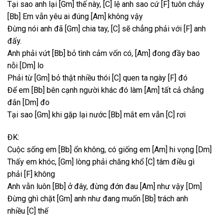
Tại sao anh lại
[Gm]
thế này,
[C]
lệ anh sao cứ
[F]
tuôn chảy
[Bb]
Em vẫn yêu ai đúng
[Am]
không vậy
Đừng nói anh đã
[Gm]
chia tay,
[C]
sẽ chẳng phải với
[F]
anh
đấy.
Anh phải vứt
[Bb]
bỏ tình cảm vốn có,
[Am]
đong đầy bao
nỗi
[Dm]
lo
Phải từ
[Gm]
bỏ thật nhiều thói
[C]
quen ta ngày
[F]
đó
Để em
[Bb]
bên cạnh người khác đó làm
[Am]
tất cả chẳng
đắn
[Dm]
đo
Tại sao
[Gm]
khi gặp lại nước
[Bb]
mắt em vẫn
[C]
rơi
ĐK:
Cuộc sống em
[Bb]
ổn không, có giống em
[Am]
hi vọng
[Dm]
Thấy em khóc,
[Gm]
lòng phải chăng khổ
[C]
tâm điều gì
phải
[F]
không
Anh vẫn luôn
[Bb]
ở đây, đừng đớn đau
[Am]
như vậy
[Dm]
Đừng ghì chặt
[Gm]
anh như đang muốn
[Bb]
trách anh
nhiều
[C]
thế