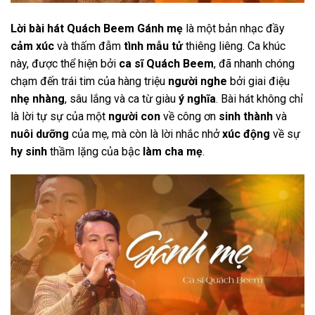
Lời bài hát Quách Beem Gánh mẹ
là một bản nhạc đầy
cảm xúc
và thấm đẫm
tình mẫu tử
thiêng liêng. Ca khúc
này, được thể hiện bởi
ca sĩ Quách Beem
, đã nhanh chóng
chạm đến trái tim của hàng triệu
người nghe
bởi giai điệu
nhẹ nhàng
, sâu lắng và ca từ giàu
ý nghĩa
. Bài hát không chỉ
là lời tự sự của một
người con
về công ơn
sinh thành
và
nuôi dưỡng
của mẹ, mà còn là lời nhắc nhở
xúc động
về sự
hy sinh
thầm lặng của bậc
làm cha mẹ
.