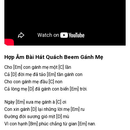
Hợp Âm Bài Hát Quách Beem Gánh Mẹ
Cho
[Em]
con gánh mẹ một
[C]
lần
Cả
[D]
đời mẹ đã tảo
[Em]
tần gánh con
Cho con gánh mẹ đầu
[C]
non
Cả lòng mẹ
[D]
đã gánh con biển
[Em]
trời.
Ngày
[Em]
xưa mẹ gánh à
[C]
ơi
Con xin gánh
[D]
lại những lời mẹ
[Em]
ru
Đường đời sương gió mịt
[D]
mù
Vì con hạnh
[Bm]
phúc chẳng từ gian
[Em]
nan.