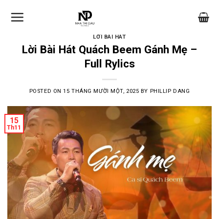
Skip
to
content
LỜI BÀI HÁT
Lời Bài Hát Quách Beem Gánh Mẹ –
Full Rylics
POSTED ON
15 THÁNG MƯỜI MỘT, 2025
BY
PHILLIP DANG
15
Th11