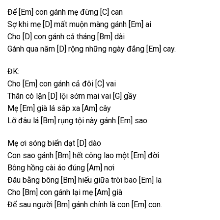
Để
[Em]
con gánh mẹ đừng
[C]
can
Sợ khi mẹ
[D]
mất muộn màng gánh
[Em]
ai
Cho
[D]
con gánh cả tháng
[Bm]
dài
Gánh qua năm
[D]
rộng những ngày đắng
[Em]
cay.
ĐK:
Cho
[Em]
con gánh cả đôi
[C]
vai
Thân cò lặn
[D]
lội sớm mai vai
[G]
gầy
Mẹ
[Em]
già lá sắp xa
[Am]
cây
Lỡ đâu lá
[Bm]
rụng tội này gánh
[Em]
sao.
Mẹ ơi sóng biển dạt
[D]
dào
Con sao gánh
[Bm]
hết công lao một
[Em]
đời
Bông hồng cài áo đúng
[Am]
nơi
Đâu bằng bông
[Bm]
hiếu giữa trời bao
[Em]
la
Cho
[Bm]
con gánh lại mẹ
[Am]
già
Để sau người
[Bm]
gánh chính là con
[Em]
con.