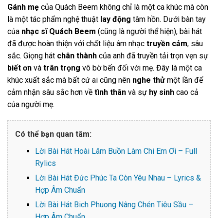
Gánh mẹ
của Quách Beem không chỉ là một ca khúc mà còn
là một tác phẩm nghệ thuật
lay động
tâm hồn. Dưới bàn tay
của
nhạc sĩ Quách Beem
(cũng là người thể hiện), bài hát
đã được hoàn thiện với chất liệu âm nhạc
truyền cảm
, sâu
sắc. Giọng hát
chân thành
của anh đã truyền tải trọn vẹn sự
biết ơn
và
trân trọng
vô bờ bến đối với mẹ. Đây là một ca
khúc xuất sắc mà bất cứ ai cũng nên
nghe thử
một lần để
cảm nhận sâu sắc hơn về
tình thân
và sự
hy sinh
cao cả
của người mẹ.
Có thể bạn quan tâm:
Lời Bài Hát Hoài Lâm Buồn Làm Chi Em Ơi – Full
Rylics
Lời Bài Hát Đức Phúc Ta Còn Yêu Nhau – Lyrics &
Hợp Âm Chuẩn
Lời Bài Hát Bich Phuong Nâng Chén Tiêu Sầu –
Hợp Âm Chuẩn