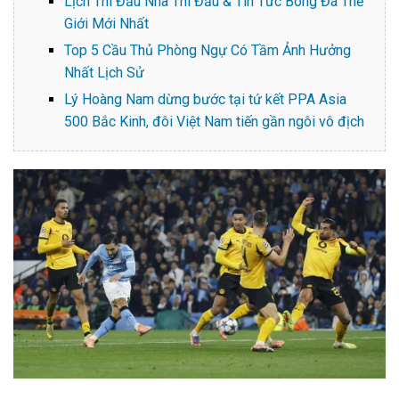
Lịch Thi Đấu Nhà Thi Đấu & Tin Tức Bóng Đá Thế
Giới Mới Nhất
Top 5 Cầu Thủ Phòng Ngự Có Tầm Ảnh Hưởng
Nhất Lịch Sử
Lý Hoàng Nam dừng bước tại tứ kết PPA Asia
500 Bắc Kinh, đôi Việt Nam tiến gần ngôi vô địch