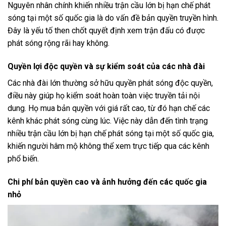
Nguyên nhân chính khiến nhiều trận cầu lớn bị hạn chế phát
sóng tại một số quốc gia là do vấn đề bản quyền truyền hình.
Đây là yếu tố then chốt quyết định xem trận đấu có được
phát sóng rộng rãi hay không.
Quyền lợi độc quyền và sự kiểm soát của các nhà đài
Các nhà đài lớn thường sở hữu quyền phát sóng độc quyền,
điều này giúp họ kiểm soát hoàn toàn việc truyền tải nội
dung. Họ mua bản quyền với giá rất cao, từ đó hạn chế các
kênh khác phát sóng cùng lúc. Việc này dẫn đến tình trạng
nhiều trận cầu lớn bị hạn chế phát sóng tại một số quốc gia,
khiến người hâm mộ không thể xem trực tiếp qua các kênh
phổ biến.
Chi phí bản quyền cao và ảnh hưởng đến các quốc gia
nhỏ