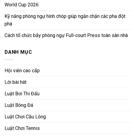
World Cup 2026
Kỹ năng phòng ngự hình chóp giúp ngăn chặn các pha đột
phá
Cách tổ chức bẫy phòng ngự Full-court Press toàn sân nhà
DANH MỤC
Hội viên cao cấp
Lời bài hát
Luật Bơi Thi Đấu
Luật Bóng Đá
Luật Chơi Cầu Lông
Luật Chơi Tennis