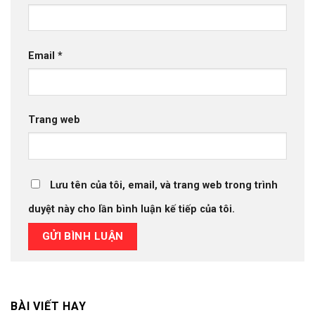
Email
*
Trang web
Lưu tên của tôi, email, và trang web trong trình
duyệt này cho lần bình luận kế tiếp của tôi.
BÀI VIẾT HAY