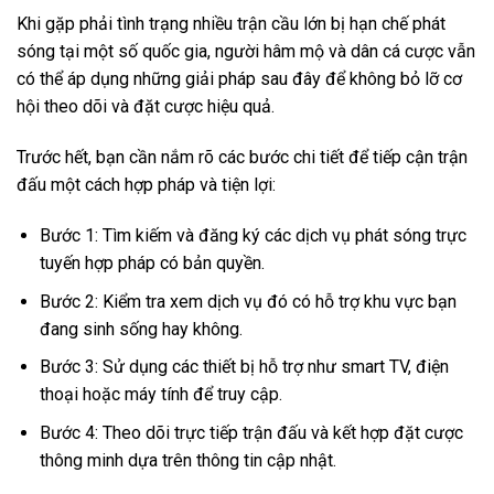
Khi gặp phải tình trạng nhiều trận cầu lớn bị hạn chế phát
sóng tại một số quốc gia, người hâm mộ và dân cá cược vẫn
có thể áp dụng những giải pháp sau đây để không bỏ lỡ cơ
hội theo dõi và đặt cược hiệu quả.
Trước hết, bạn cần nắm rõ các bước chi tiết để tiếp cận trận
đấu một cách hợp pháp và tiện lợi:
Bước 1: Tìm kiếm và đăng ký các dịch vụ phát sóng trực
tuyến hợp pháp có bản quyền.
Bước 2: Kiểm tra xem dịch vụ đó có hỗ trợ khu vực bạn
đang sinh sống hay không.
Bước 3: Sử dụng các thiết bị hỗ trợ như smart TV, điện
thoại hoặc máy tính để truy cập.
Bước 4: Theo dõi trực tiếp trận đấu và kết hợp đặt cược
thông minh dựa trên thông tin cập nhật.