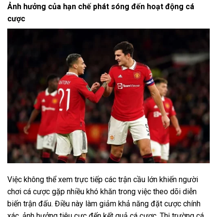
Ảnh hưởng của hạn chế phát sóng đến hoạt động cá
cược
Việc không thể xem trực tiếp các trận cầu lớn khiến người
chơi cá cược gặp nhiều khó khăn trong việc theo dõi diễn
biến trận đấu. Điều này làm giảm khả năng đặt cược chính
xác, ảnh hưởng tiêu cực đến kết quả cá cược. Thị trường cá