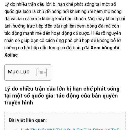
Lý do nhiều trận cầu lớn bị hạn chế phát sóng tại một số
quốc gia luôn là chủ đề nóng hổi khiến người hâm mộ bóng
đá và dân cá cược không khỏi băn khoăn. Việc này không chỉ
ảnh hưởng trực tiếp đến trải nghiệm xem bóng đá mà còn
tác động mạnh mẽ đến hoạt động cá cược. Hiểu rõ nguyên
nhân sẽ giúp bạn có cách ứng phó phù hợp để không bỏ lỡ
những cơ hội hấp dẫn trong cá độ bóng đá
Xem bóng đá
Xoilac
.
Mục Lục
Lý do nhiều trận cầu lớn bị hạn chế phát sóng
tại một số quốc gia: tác động của bản quyền
truyền hình
Bài viết liên quan: