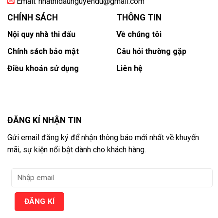
Email:
nhathidaunguyendu@gmail.com
CHÍNH SÁCH
THÔNG TIN
Nội quy nhà thi đấu
Về chúng tôi
Chính sách bảo mật
Câu hỏi thường gặp
Điều khoản sử dụng
Liên hệ
ĐĂNG KÍ NHẬN TIN
Gửi email đăng ký để nhận thông báo mới nhất về khuyến
mãi, sự kiện nổi bật dành cho khách hàng.