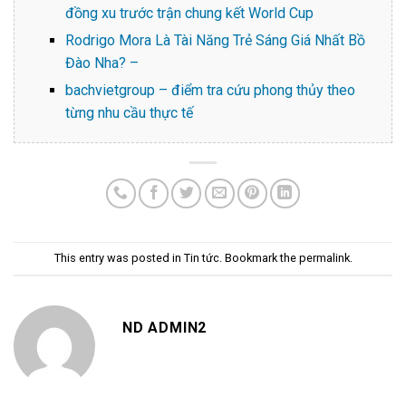
đồng xu trước trận chung kết World Cup
Rodrigo Mora Là Tài Năng Trẻ Sáng Giá Nhất Bồ
Đào Nha? –
bachvietgroup – điểm tra cứu phong thủy theo
từng nhu cầu thực tế
This entry was posted in
Tin tức
. Bookmark the
permalink
.
ND ADMIN2