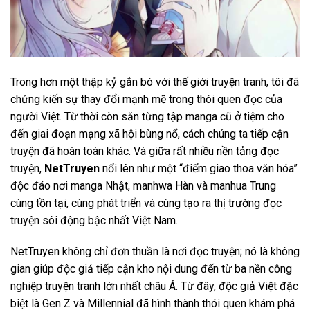
Trong hơn một thập kỷ gắn bó với thế giới truyện tranh, tôi đã
chứng kiến sự thay đổi mạnh mẽ trong thói quen đọc của
người Việt. Từ thời còn săn từng tập manga cũ ở tiệm cho
đến giai đoạn mạng xã hội bùng nổ, cách chúng ta tiếp cận
truyện đã hoàn toàn khác. Và giữa rất nhiều nền tảng đọc
truyện,
NetTruyen
nổi lên như một “điểm giao thoa văn hóa”
độc đáo nơi manga Nhật, manhwa Hàn và manhua Trung
cùng tồn tại, cùng phát triển và cùng tạo ra thị trường đọc
truyện sôi động bậc nhất Việt Nam.
NetTruyen không chỉ đơn thuần là nơi đọc truyện; nó là không
gian giúp độc giả tiếp cận kho nội dung đến từ ba nền công
nghiệp truyện tranh lớn nhất châu Á. Từ đây, độc giả Việt đặc
biệt là Gen Z và Millennial đã hình thành thói quen khám phá