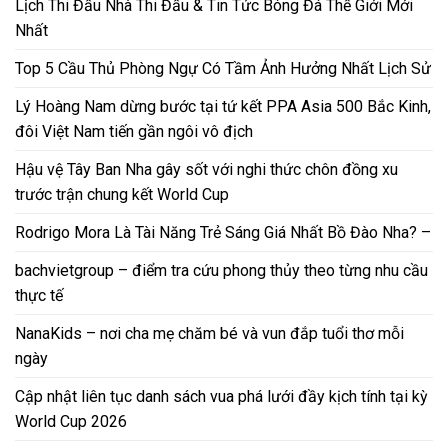
Lịch Thi Đấu Nhà Thi Đấu & Tin Tức Bóng Đá Thế Giới Mới
Nhất
Top 5 Cầu Thủ Phòng Ngự Có Tầm Ảnh Hưởng Nhất Lịch Sử
Lý Hoàng Nam dừng bước tại tứ kết PPA Asia 500 Bắc Kinh,
đôi Việt Nam tiến gần ngôi vô địch
Hậu vệ Tây Ban Nha gây sốt với nghi thức chôn đồng xu
trước trận chung kết World Cup
Rodrigo Mora Là Tài Năng Trẻ Sáng Giá Nhất Bồ Đào Nha? –
bachvietgroup – điểm tra cứu phong thủy theo từng nhu cầu
thực tế
NanaKids – nơi cha mẹ chăm bé và vun đắp tuổi thơ mỗi
ngày
Cập nhật liên tục danh sách vua phá lưới đầy kịch tính tại kỳ
World Cup 2026