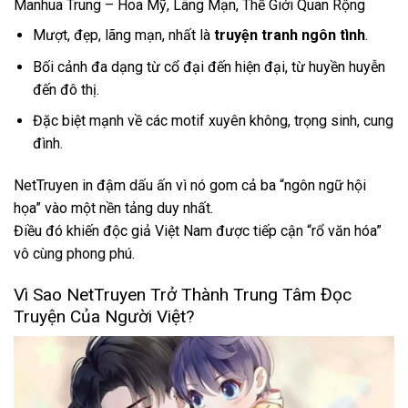
Manhua Trung – Hoa Mỹ, Lãng Mạn, Thế Giới Quan Rộng
Mượt, đẹp, lãng mạn, nhất là
truyện tranh ngôn tình
.
Bối cảnh đa dạng từ cổ đại đến hiện đại, từ huyền huyễn
đến đô thị.
Đặc biệt mạnh về các motif xuyên không, trọng sinh, cung
đình.
NetTruyen in đậm dấu ấn vì nó gom cả ba “ngôn ngữ hội
họa” vào một nền tảng duy nhất.
Điều đó khiến độc giả Việt Nam được tiếp cận “rổ văn hóa”
vô cùng phong phú.
Vì Sao NetTruyen Trở Thành Trung Tâm Đọc
Truyện Của Người Việt?