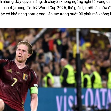
 hình nhưng đầy quyền năng, di chuyển không ngừng nghỉ từ vòng c
o cho đội bóng. Tại kỳ World Cup 2026, thế giới lại một lần nữa 
sắc có khả năng hoạt động liên tục trong suốt 90 phút mà không h