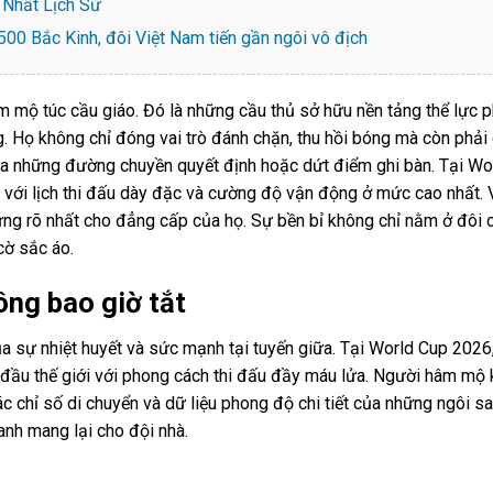
Nhất Lịch Sử
00 Bắc Kinh, đôi Việt Nam tiến gần ngôi vô địch
m mộ túc cầu giáo. Đó là những cầu thủ sở hữu nền tảng thể lực p
. Họ không chỉ đóng vai trò đánh chặn, thu hồi bóng mà còn phải
a những đường chuyền quyết định hoặc dứt điểm ghi bàn. Tại Wo
 với lịch thi đấu dày đặc và cường độ vận động ở mức cao nhất. 
ng rõ nhất cho đẳng cấp của họ. Sự bền bỉ không chỉ nằm ở đôi 
cờ sắc áo.
ông bao giờ tắt
a sự nhiệt huyết và sức mạnh tại tuyến giữa. Tại World Cup 2026
g đầu thế giới với phong cách thi đấu đầy máu lửa. Người hâm mộ 
c chỉ số di chuyển và dữ liệu phong độ chi tiết của những ngôi s
anh mang lại cho đội nhà.