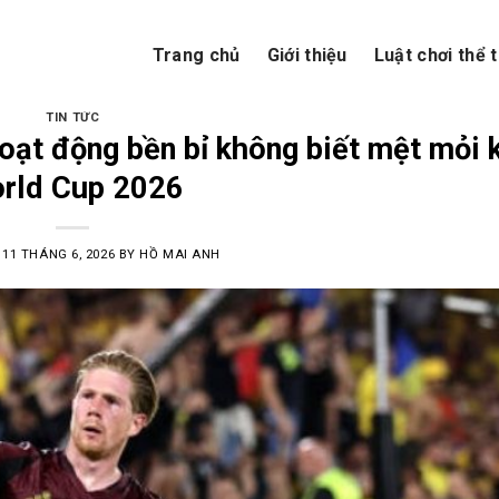
Trang chủ
Giới thiệu
Luật chơi thể 
TIN TỨC
oạt động bền bỉ không biết mệt mỏi 
rld Cup 2026
N
11 THÁNG 6, 2026
BY
HỒ MAI ANH