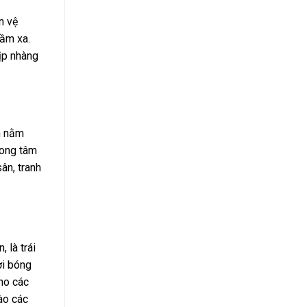
n vệ
tầm xa.
hịp nhàng
n nằm
rong tâm
ân, tranh
 là trái
ơi bóng
cho các
ào các