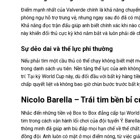
Điểm mạnh nhất của Valverde chính là khả năng chuyển đổi
phòng ngự hỗ trợ trung vệ, nhưng ngay sau đó đã có mặ
Khả năng đọc trận đấu giúp anh biết chính xác khi nào c
này khiến đối thủ cực kỳ khó nắm bắt và luôn phải dè 
Sự dẻo dai và thể lực phi thường
Nếu phải tìm một cầu thủ có thể chạy không biết mệt m
trong danh sách ưu tiên. Nền tảng thể lực của anh không
trí. Tại kỳ World Cup này, dù đối đầu với bất kỳ hàng ti
chấp quyết liệt và không bao giờ chùn bước trước bất 
Nicolo Barella – Trái tim bền bỉ 
Nhắc đến những tiền vệ Box to Box đẳng cấp tại World Cu
tim trong cách vận hành lối chơi của đội tuyển Ý. Barel
thông minh đã giúp anh bù đắp mọi hạn chế về thể chất.
đồng đội. Anh luôn có mặt ở mọi điểm nóng, từ việc gi