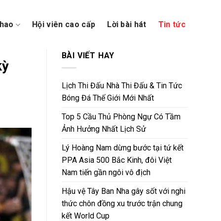
thao
Hội viên cao cấp
Lời bài hát
Tin tức
BÀI VIẾT HAY
kỳ
Lịch Thi Đấu Nhà Thi Đấu & Tin Tức
Bóng Đá Thế Giới Mới Nhất
Top 5 Cầu Thủ Phòng Ngự Có Tầm
Ảnh Hưởng Nhất Lịch Sử
Lý Hoàng Nam dừng bước tại tứ kết
PPA Asia 500 Bắc Kinh, đôi Việt
Nam tiến gần ngôi vô địch
Hậu vệ Tây Ban Nha gây sốt với nghi
thức chôn đồng xu trước trận chung
kết World Cup