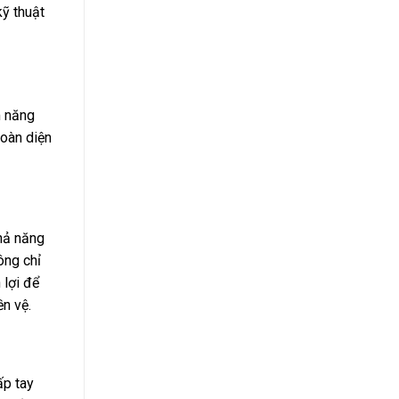
kỹ thuật
m năng
toàn diện
Khả năng
ông chỉ
 lợi để
n vệ.
ấp tay