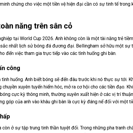
inh chứng cho việc một tiền vệ hiện đại cần có sự tinh tế trong 
oàn năng trên sân cỏ
hiệp tại World Cup 2026. Anh không còn là một tài năng trẻ tiề
 sắc nhất lịch sử bóng đá đương đại. Bellingham sở hữu một sự 
ho đến việc tham gia trực tiếp vào các tình huống ghi bàn.
tấn công
tình huống. Anh biết bóng sẽ đến đâu trước khi nó thực sự tới. 
chuyền xuyên tuyến hiểm hóc, mở ra cơ hội cho các tiền đạo. Kh
bóng cực kỳ thông minh, thường xuyên xuất hiện ở các vị trí thuận
g góp của anh vào khâu ghi bàn là cực kỳ đáng nể đối với một tiề
chấp
òn ở sự tập trung tinh thần tuyệt đối. Trong những pha tranh ch