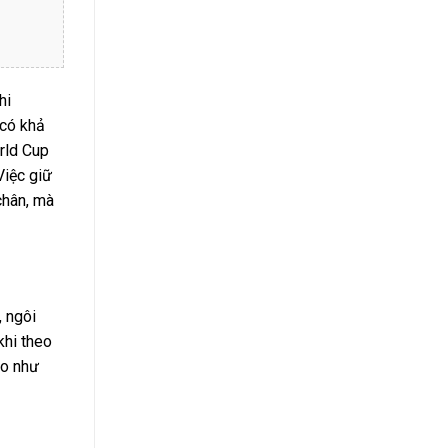
hi
 có khả
rld Cup
Việc giữ
chân, mà
, ngôi
khi theo
ao như