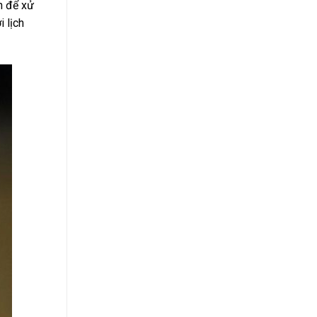
h để xử
i lịch