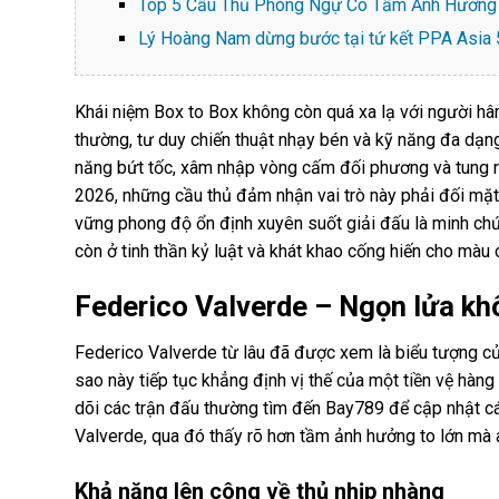
Top 5 Cầu Thủ Phòng Ngự Có Tầm Ảnh Hưởng 
Lý Hoàng Nam dừng bước tại tứ kết PPA Asia 5
Khái niệm Box to Box không còn quá xa lạ với người hâ
thường, tư duy chiến thuật nhạy bén và kỹ năng đa dạng
năng bứt tốc, xâm nhập vòng cấm đối phương và tung r
2026, những cầu thủ đảm nhận vai trò này phải đối mặt
vững phong độ ổn định xuyên suốt giải đấu là minh chứ
còn ở tinh thần kỷ luật và khát khao cống hiến cho màu 
Federico Valverde – Ngọn lửa kh
Federico Valverde từ lâu đã được xem là biểu tượng củ
sao này tiếp tục khẳng định vị thế của một tiền vệ hàn
dõi các trận đấu thường tìm đến
Bay789
để cập nhật cá
Valverde, qua đó thấy rõ hơn tầm ảnh hưởng to lớn mà 
Khả năng lên công về thủ nhịp nhàng