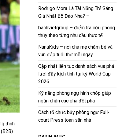
Rodrigo Mora Là Tài Năng Trẻ Sáng
Giá Nhất Bồ Đào Nha? –
bachvietgroup – điểm tra cứu phong
thủy theo từng nhu cầu thực tế
NanaKids – nơi cha mẹ chăm bé và
vun đắp tuổi thơ mỗi ngày
Cập nhật liên tục danh sách vua phá
lưới đầy kịch tính tại kỳ World Cup
2026
Kỹ năng phòng ngự hình chóp giúp
ngăn chặn các pha đột phá
Cách tổ chức bẫy phòng ngự Full-
court Press toàn sân nhà
ng định
 (B2B)
DANH MỤC