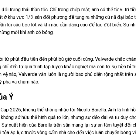
 trạng thái thần tốc. Chỉ trong chớp mắt, anh có thể từ vị trí tiề
t ở khu vực 1/3 sân đối phương để tung ra những cú nã đại bác 
ần lùi sâu bọc lót và khi nào cần dâng cao để tạo đột biến. Sự n
chừng mỗi khi anh có bóng.
ỏi từ phút đầu tiên đến phút bù giờ cuối cùng, Valverde chắc chắ
 chỉ đến từ quá trình tập luyện khắc nghiệt mà còn từ sự bền bỉ t
ền vệ nào, Valverde vẫn luôn là người bao phủ diện rộng nhất trên s
kỳ pha va chạm nào.
của Ý
p 2026, không thể không nhắc tới Nicolo Barella. Anh là linh hồn,
la không sở hữu thể hình quá to lớn, nhưng sự dẻo dai và tư duy ch
 Sự xuất hiện của Barella trên sân mang lại sự an tâm tuyệt đối 
ải tỏa áp lực trước vòng cấm nhà cho đến việc luân chuyển bóng v