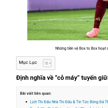
Những tiền vệ Box to Box hoạt 
Mục Lục
Định nghĩa về “cỗ máy” tuyến giữ
Bài viết liên quan:
Lịch Thi Đấu Nhà Thi Đấu & Tin Tức Bóng Đá T