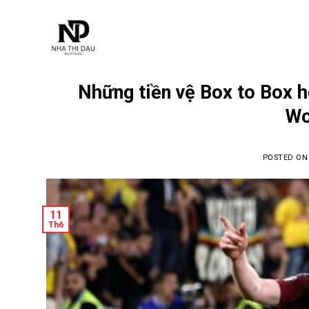
Skip
to
content
Những tiền vệ Box to Box h
Wo
POSTED O
11
Th6