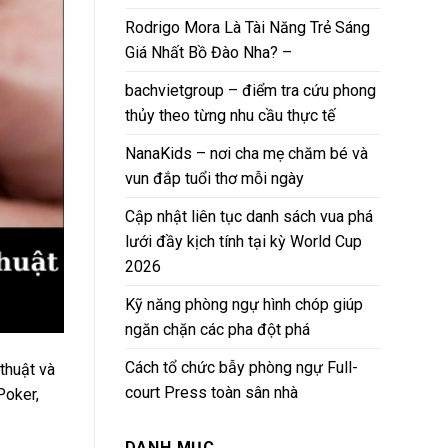
Rodrigo Mora Là Tài Năng Trẻ Sáng
Giá Nhất Bồ Đào Nha? –
bachvietgroup – điểm tra cứu phong
thủy theo từng nhu cầu thực tế
NanaKids – nơi cha mẹ chăm bé và
vun đắp tuổi thơ mỗi ngày
Cập nhật liên tục danh sách vua phá
lưới đầy kịch tính tại kỳ World Cup
2026
Kỹ năng phòng ngự hình chóp giúp
ngăn chặn các pha đột phá
Cách tổ chức bẫy phòng ngự Full-
 thuật và
court Press toàn sân nhà
Poker,
DANH MỤC