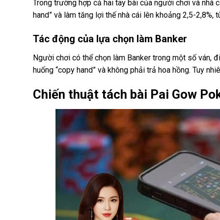
Trong trường hợp cả hai tay bài của người chơi và nhà c
hand” và làm tăng lợi thế nhà cái lên khoảng 2,5-2,8%, 
Tác động của lựa chọn làm Banker
Người chơi có thể chọn làm Banker trong một số ván, điề
huống “copy hand” và không phải trả hoa hồng. Tuy nhiên
Chiến thuật tách bài Pai Gow Pok