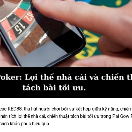
 các
RED88
, thu hút người chơi bởi sự kết hợp giữa kỹ năng, chiến
ân tích lợi thế nhà cái, chiến thuật tách bài tối ưu trong Pai Gow 
 cách khắc phục hiệu quả.