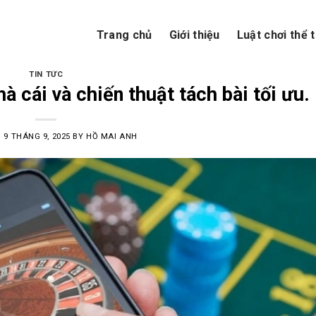
Trang chủ
Giới thiệu
Luật chơi thể 
TIN TỨC
à cái và chiến thuật tách bài tối ưu.
N
9 THÁNG 9, 2025
BY
HỒ MAI ANH