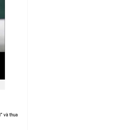
” và thua