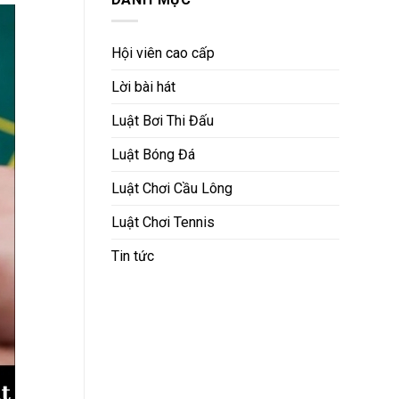
Hội viên cao cấp
Lời bài hát
Luật Bơi Thi Đấu
Luật Bóng Đá
Luật Chơi Cầu Lông
Luật Chơi Tennis
Tin tức