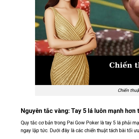
Chiến thuậ
Nguyên tắc vàng: Tay 5 lá luôn mạnh hơn t
Quy tắc cơ bản trong Pai Gow Poker là tay 5 lá phải mạn
ngay lập tức. Dưới đây là các chiến thuật tách bài tối ưu