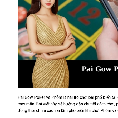
Pai Gow Poker và Phỏm là hai trò chơi bài phổ biến tại
may mắn. Bài viết này sẽ hướng dẫn chi tiết cách chơi, ph
đồng thời chỉ ra các sai lầm phổ biến khi chơi Phỏm và