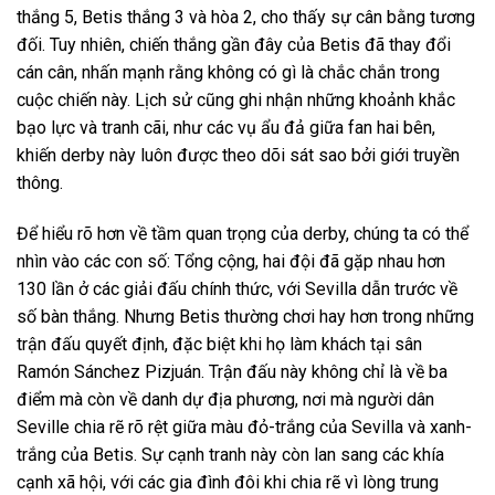
thắng 5, Betis thắng 3 và hòa 2, cho thấy sự cân bằng tương
đối. Tuy nhiên, chiến thắng gần đây của Betis đã thay đổi
cán cân, nhấn mạnh rằng không có gì là chắc chắn trong
cuộc chiến này. Lịch sử cũng ghi nhận những khoảnh khắc
bạo lực và tranh cãi, như các vụ ẩu đả giữa fan hai bên,
khiến derby này luôn được theo dõi sát sao bởi giới truyền
thông.
Để hiểu rõ hơn về tầm quan trọng của derby, chúng ta có thể
nhìn vào các con số: Tổng cộng, hai đội đã gặp nhau hơn
130 lần ở các giải đấu chính thức, với Sevilla dẫn trước về
số bàn thắng. Nhưng Betis thường chơi hay hơn trong những
trận đấu quyết định, đặc biệt khi họ làm khách tại sân
Ramón Sánchez Pizjuán. Trận đấu này không chỉ là về ba
điểm mà còn về danh dự địa phương, nơi mà người dân
Seville chia rẽ rõ rệt giữa màu đỏ-trắng của Sevilla và xanh-
trắng của Betis. Sự cạnh tranh này còn lan sang các khía
cạnh xã hội, với các gia đình đôi khi chia rẽ vì lòng trung