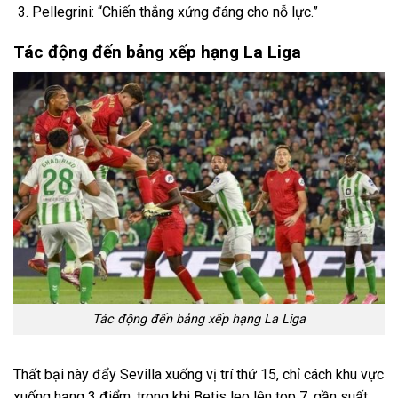
Pellegrini: “Chiến thắng xứng đáng cho nỗ lực.”
Tác động đến bảng xếp hạng La Liga
Tác động đến bảng xếp hạng La Liga
Thất bại này đẩy Sevilla xuống vị trí thứ 15, chỉ cách khu vực
xuống hạng 3 điểm, trong khi Betis leo lên top 7, gần suất