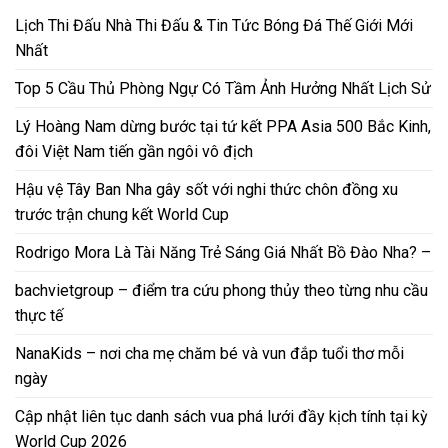
Lịch Thi Đấu Nhà Thi Đấu & Tin Tức Bóng Đá Thế Giới Mới
Nhất
Top 5 Cầu Thủ Phòng Ngự Có Tầm Ảnh Hưởng Nhất Lịch Sử
Lý Hoàng Nam dừng bước tại tứ kết PPA Asia 500 Bắc Kinh,
đôi Việt Nam tiến gần ngôi vô địch
Hậu vệ Tây Ban Nha gây sốt với nghi thức chôn đồng xu
trước trận chung kết World Cup
Rodrigo Mora Là Tài Năng Trẻ Sáng Giá Nhất Bồ Đào Nha? –
bachvietgroup – điểm tra cứu phong thủy theo từng nhu cầu
thực tế
NanaKids – nơi cha mẹ chăm bé và vun đắp tuổi thơ mỗi
ngày
Cập nhật liên tục danh sách vua phá lưới đầy kịch tính tại kỳ
World Cup 2026