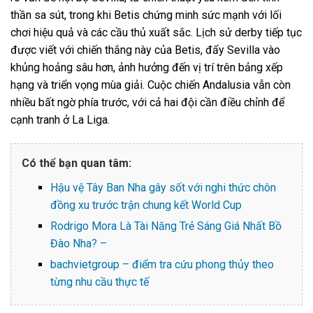
thần sa sút, trong khi Betis chứng minh sức mạnh với lối
chơi hiệu quả và các cầu thủ xuất sắc. Lịch sử derby tiếp tục
được viết với chiến thắng này của Betis, đẩy Sevilla vào
khủng hoảng sâu hơn, ảnh hưởng đến vị trí trên bảng xếp
hạng và triển vọng mùa giải. Cuộc chiến Andalusia vẫn còn
nhiều bất ngờ phía trước, với cả hai đội cần điều chỉnh để
cạnh tranh ở La Liga.
Có thể bạn quan tâm:
Hậu vệ Tây Ban Nha gây sốt với nghi thức chôn
đồng xu trước trận chung kết World Cup
Rodrigo Mora Là Tài Năng Trẻ Sáng Giá Nhất Bồ
Đào Nha? –
bachvietgroup – điểm tra cứu phong thủy theo
từng nhu cầu thực tế