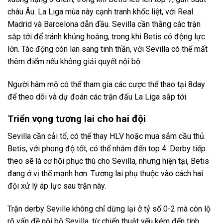
châu Âu. La Liga mùa này cạnh tranh khốc liệt, với Real
Madrid và Barcelona dẫn đầu. Sevilla cần thắng các trận
sắp tới để tránh khủng hoảng, trong khi Betis có động lực
lớn. Tác động còn lan sang tinh thần, với Sevilla có thể mất
thêm điểm nếu không giải quyết nội bộ.
Người hâm mộ có thể tham gia
các cược thể thao tại 8day
để theo dõi và dự đoán các trận đấu La Liga sắp tới.
Triển vọng tương lai cho hai đội
Sevilla cần cải tổ, có thể thay HLV hoặc mua sắm cầu thủ.
Betis, với phong độ tốt, có thể nhắm đến top 4. Derby tiếp
theo sẽ là cơ hội phục thù cho Sevilla, nhưng hiện tại, Betis
đang ở vị thế mạnh hơn. Tương lai phụ thuộc vào cách hai
đội xử lý áp lực sau trận này.
Trận derby Seville không chỉ dừng lại ở tỷ số 0-2 mà còn lộ
rõ vấn đề nội bộ Sevilla, từ chiến thuật yếu kém đến tinh