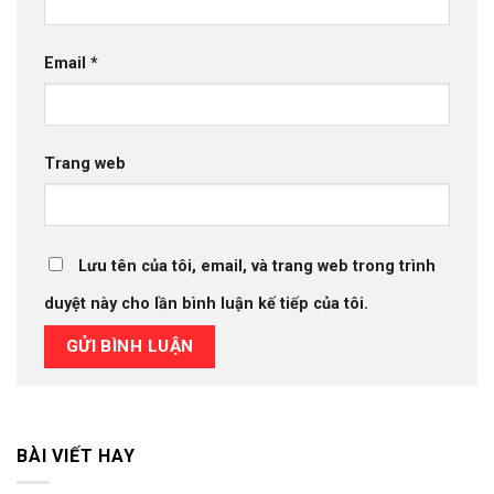
Email
*
Trang web
Lưu tên của tôi, email, và trang web trong trình
duyệt này cho lần bình luận kế tiếp của tôi.
BÀI VIẾT HAY