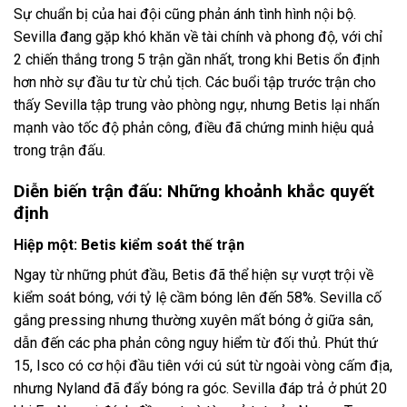
Sự chuẩn bị của hai đội cũng phản ánh tình hình nội bộ.
Sevilla đang gặp khó khăn về tài chính và phong độ, với chỉ
2 chiến thắng trong 5 trận gần nhất, trong khi Betis ổn định
hơn nhờ sự đầu tư từ chủ tịch. Các buổi tập trước trận cho
thấy Sevilla tập trung vào phòng ngự, nhưng Betis lại nhấn
mạnh vào tốc độ phản công, điều đã chứng minh hiệu quả
trong trận đấu.
Diễn biến trận đấu: Những khoảnh khắc quyết
định
Hiệp một: Betis kiểm soát thế trận
Ngay từ những phút đầu, Betis đã thể hiện sự vượt trội về
kiểm soát bóng, với tỷ lệ cầm bóng lên đến 58%. Sevilla cố
gắng pressing nhưng thường xuyên mất bóng ở giữa sân,
dẫn đến các pha phản công nguy hiểm từ đối thủ. Phút thứ
15, Isco có cơ hội đầu tiên với cú sút từ ngoài vòng cấm địa,
nhưng Nyland đã đẩy bóng ra góc. Sevilla đáp trả ở phút 20