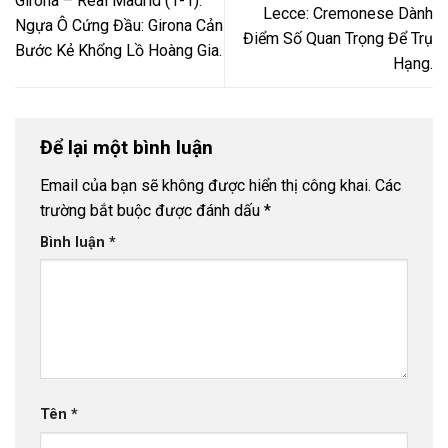
Girona – Real Madrid (1-1):
Lecce: Cremonese Dành
Ngựa Ô Cứng Đầu: Girona Cản
Điểm Số Quan Trọng Để Trụ
Bước Kẻ Khổng Lồ Hoàng Gia.
Hạng.
Để lại một bình luận
Email của bạn sẽ không được hiển thị công khai.
Các
trường bắt buộc được đánh dấu
*
Bình luận
*
Tên
*