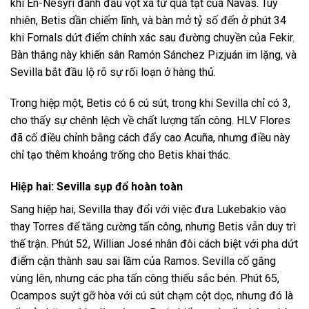
khi En-Nesyri đánh đầu vọt xà từ quả tạt của Navas. Tuy
nhiên, Betis dần chiếm lĩnh, và bàn mở tỷ số đến ở phút 34
khi Fornals dứt điểm chính xác sau đường chuyền của Fekir.
Bàn thắng này khiến sân Ramón Sánchez Pizjuán im lặng, và
Sevilla bắt đầu lộ rõ sự rối loạn ở hàng thủ.
Trong hiệp một, Betis có 6 cú sút, trong khi Sevilla chỉ có 3,
cho thấy sự chênh lệch về chất lượng tấn công. HLV Flores
đã cố điều chỉnh bằng cách đẩy cao Acuña, nhưng điều này
chỉ tạo thêm khoảng trống cho Betis khai thác.
Hiệp hai: Sevilla sụp đổ hoàn toàn
Sang hiệp hai, Sevilla thay đổi với việc đưa Lukebakio vào
thay Torres để tăng cường tấn công, nhưng Betis vẫn duy trì
thế trận. Phút 52, Willian José nhân đôi cách biệt với pha dứt
điểm cận thành sau sai lầm của Ramos. Sevilla cố gắng
vùng lên, nhưng các pha tấn công thiếu sắc bén. Phút 65,
Ocampos suýt gỡ hòa với cú sút chạm cột dọc, nhưng đó là