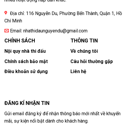
Địa chỉ: 116 Nguyễn Du, Phường Bến Thành, Quận 1, Hồ
Chí Minh
Email:
nhathidaunguyendu@gmail.com
CHÍNH SÁCH
THÔNG TIN
Nội quy nhà thi đấu
Về chúng tôi
Chính sách bảo mật
Câu hỏi thường gặp
Điều khoản sử dụng
Liên hệ
ĐĂNG KÍ NHẬN TIN
Gửi email đăng ký để nhận thông báo mới nhất về khuyến
mãi, sự kiện nổi bật dành cho khách hàng.