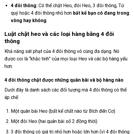
4 đôi thông:
Có thể chặt Heo, đôi Heo, 3 đôi thông, Tứ
quý hoặc 4 đôi thông nhỏ hơn
bất kể bạn có đang trong
vòng hay không
.
Luật chặt heo và các loại hàng bằng 4 đôi
thông
Khả năng sát phạt của 4 đôi thông vô cùng đa dạng. Nó
được coi là “khắc tinh” của mọi loại Heo và các bộ hàng yếu
hơn.
4 đôi thông chặt được những quân bài và bộ hàng nào
Dưới đây là danh sách các đối tượng mà 4 đôi thông có thể
áp chế:
Một quân bài Heo (bất kể chất nào từ Bích đến Cơ).
Một đôi Heo (hai quân bài số 2 đồng thời).
3 đôi thông có giá trị nhỏ hơn hoặc lớn hơn (vì 4 đôi thông