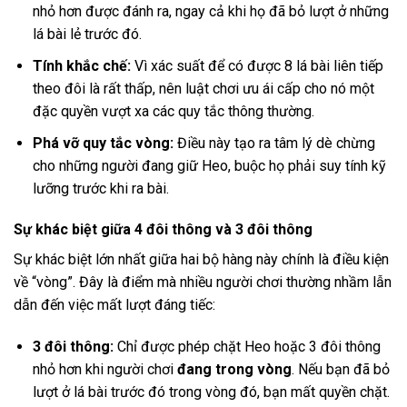
nhỏ hơn được đánh ra, ngay cả khi họ đã bỏ lượt ở những
lá bài lẻ trước đó.
Tính khắc chế:
Vì xác suất để có được 8 lá bài liên tiếp
theo đôi là rất thấp, nên luật chơi ưu ái cấp cho nó một
đặc quyền vượt xa các quy tắc thông thường.
Phá vỡ quy tắc vòng:
Điều này tạo ra tâm lý dè chừng
cho những người đang giữ Heo, buộc họ phải suy tính kỹ
lưỡng trước khi ra bài.
Sự khác biệt giữa 4 đôi thông và 3 đôi thông
Sự khác biệt lớn nhất giữa hai bộ hàng này chính là điều kiện
về “vòng”. Đây là điểm mà nhiều người chơi thường nhầm lẫn
dẫn đến việc mất lượt đáng tiếc:
3 đôi thông:
Chỉ được phép chặt Heo hoặc 3 đôi thông
nhỏ hơn khi người chơi
đang trong vòng
. Nếu bạn đã bỏ
lượt ở lá bài trước đó trong vòng đó, bạn mất quyền chặt.