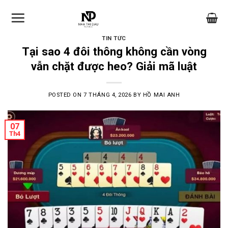
Skip
to
content
TIN TỨC
Tại sao 4 đôi thông không cần vòng
vẫn chặt được heo? Giải mã luật
POSTED ON
7 THÁNG 4, 2026
BY
HỒ MAI ANH
07
Th4