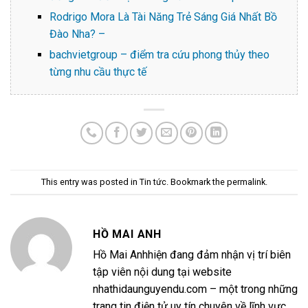
Rodrigo Mora Là Tài Năng Trẻ Sáng Giá Nhất Bồ
Đào Nha? –
bachvietgroup – điểm tra cứu phong thủy theo
từng nhu cầu thực tế
This entry was posted in
Tin tức
. Bookmark the
permalink
.
HỒ MAI ANH
Hồ Mai Anhhiện đang đảm nhận vị trí biên
tập viên nội dung tại website
nhathidaunguyendu.com – một trong những
trang tin điện tử uy tín chuyên về lĩnh vực