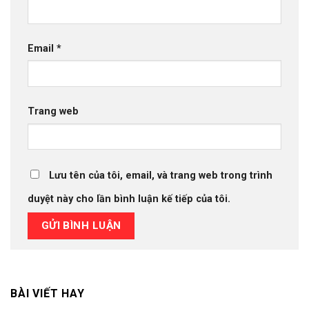
Email
*
Trang web
Lưu tên của tôi, email, và trang web trong trình
duyệt này cho lần bình luận kế tiếp của tôi.
BÀI VIẾT HAY