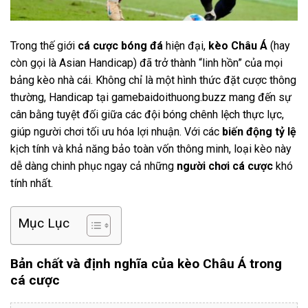
Trong thế giới
cá cược bóng đá
hiện đại,
kèo Châu Á
(hay
còn gọi là Asian Handicap) đã trở thành “linh hồn” của mọi
bảng kèo nhà cái. Không chỉ là một hình thức đặt cược thông
thường, Handicap tại
gamebaidoithuong.buzz
mang đến sự
cân bằng tuyệt đối giữa các đội bóng chênh lệch thực lực,
giúp người chơi tối ưu hóa lợi nhuận. Với các
biến động tỷ lệ
kịch tính và khả năng bảo toàn vốn thông minh, loại kèo này
dễ dàng chinh phục ngay cả những
người chơi cá cược
khó
tính nhất.
Mục Lục
Bản chất và định nghĩa của kèo Châu Á trong
cá cược