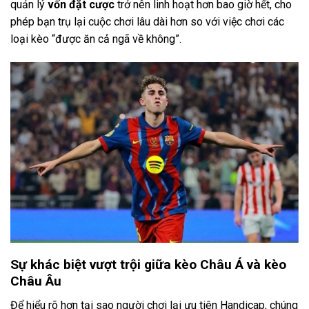
quản lý
vốn đặt cược
trở nên linh hoạt hơn bao giờ hết, cho
phép bạn trụ lại cuộc chơi lâu dài hơn so với việc chơi các
loại kèo “được ăn cả ngã về không”.
Sự khác biệt vượt trội giữa kèo Châu Á và kèo
Châu Âu
Để hiểu rõ hơn tại sao người chơi lại ưu tiên Handicap, chúng