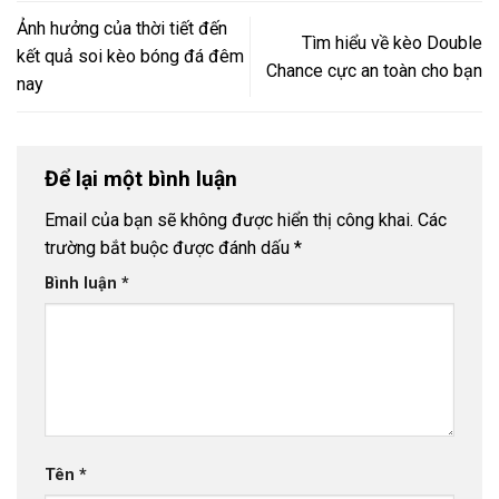
Ảnh hưởng của thời tiết đến
Tìm hiểu về kèo Double
kết quả soi kèo bóng đá đêm
Chance cực an toàn cho bạn
nay
Để lại một bình luận
Email của bạn sẽ không được hiển thị công khai.
Các
trường bắt buộc được đánh dấu
*
Bình luận
*
Tên
*