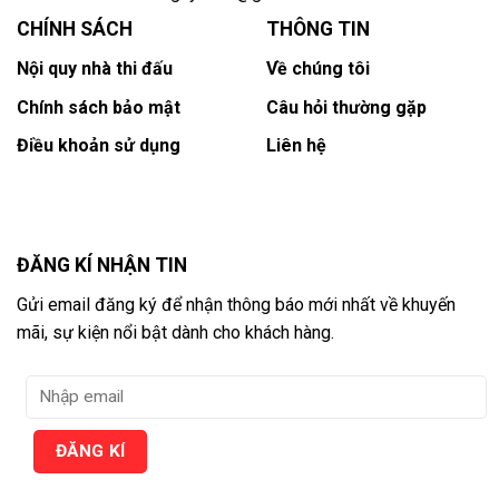
CHÍNH SÁCH
THÔNG TIN
Nội quy nhà thi đấu
Về chúng tôi
Chính sách bảo mật
Câu hỏi thường gặp
Điều khoản sử dụng
Liên hệ
ĐĂNG KÍ NHẬN TIN
Gửi email đăng ký để nhận thông báo mới nhất về khuyến
mãi, sự kiện nổi bật dành cho khách hàng.