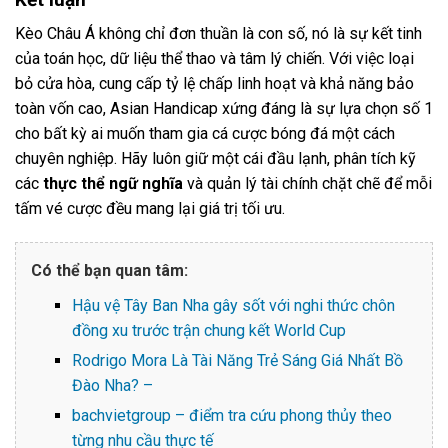
Kèo Châu Á không chỉ đơn thuần là con số, nó là sự kết tinh
của toán học, dữ liệu thể thao và tâm lý chiến. Với việc loại
bỏ cửa hòa, cung cấp tỷ lệ chấp linh hoạt và khả năng bảo
toàn vốn cao, Asian Handicap xứng đáng là sự lựa chọn số 1
cho bất kỳ ai muốn tham gia cá cược bóng đá một cách
chuyên nghiệp. Hãy luôn giữ một cái đầu lạnh, phân tích kỹ
các
thực thể ngữ nghĩa
và quản lý tài chính chặt chẽ để mỗi
tấm vé cược đều mang lại giá trị tối ưu.
Có thể bạn quan tâm:
Hậu vệ Tây Ban Nha gây sốt với nghi thức chôn
đồng xu trước trận chung kết World Cup
Rodrigo Mora Là Tài Năng Trẻ Sáng Giá Nhất Bồ
Đào Nha? –
bachvietgroup – điểm tra cứu phong thủy theo
từng nhu cầu thực tế