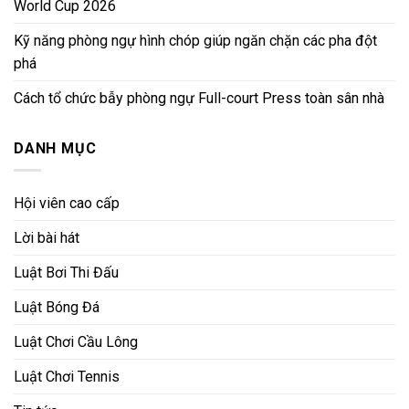
World Cup 2026
Kỹ năng phòng ngự hình chóp giúp ngăn chặn các pha đột
phá
Cách tổ chức bẫy phòng ngự Full-court Press toàn sân nhà
DANH MỤC
Hội viên cao cấp
Lời bài hát
Luật Bơi Thi Đấu
Luật Bóng Đá
Luật Chơi Cầu Lông
Luật Chơi Tennis