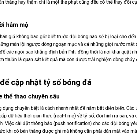
àn thắng hay thậm chí là một thẻ phạt cũng đều có thể thay đổi c
ười hâm mộ
án giả không bao giờ biết trước đội bóng nào sẽ bị loại cho đến
, những màn lội ngược dòng ngoạn mục và cả những giọt nước mắt c
để các ngôi sao khẳng định bản lĩnh, đồng thời là nơi khai quật n
ơn thuần là quan sát kết quả mà còn được trải nghiệm dòng chảy
 để cập nhật tỷ số bóng đá
e thể thao chuyên sâu
ng dụng chuyên biệt là cách nhanh nhất để nắm bắt diễn biến. Các
 dữ liệu thời gian thực (real-time) về tỷ số, đội hình ra sân, và 
. Việc cài đặt thông báo (push notification) cho các đội bóng yêu
 tức khi có bàn thắng được ghi mà không cần phải dán mắt vào mà