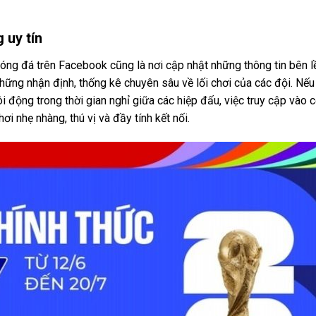
 uy tín
ng đá trên Facebook cũng là nơi cập nhật những thông tin bên lề 
hững nhận định, thống kê chuyên sâu về lối chơi của các đội. Nếu
i động trong thời gian nghỉ giữa các hiệp đấu, việc truy cập vào
c
ơi nhẹ nhàng, thú vị và đầy tính kết nối.