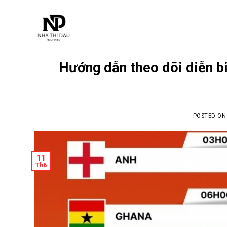
Skip
to
content
Hướng dẫn theo dõi diễn b
POSTED O
11
Th6