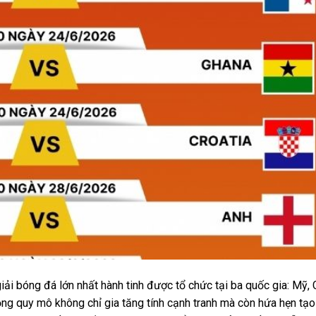
ải bóng đá lớn nhất hành tinh được tổ chức tại ba quốc gia: Mỹ,
ng quy mô không chỉ gia tăng tính cạnh tranh mà còn hứa hẹn tạo 