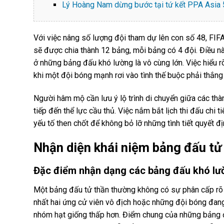
Lý Hoàng Nam dừng bước tại tứ kết PPA Asia 5
Với việc nâng số lượng đội tham dự lên con số 48, FIFA 
sẽ được chia thành 12 bảng, mỗi bảng có 4 đội. Điều nà
ở những bảng đấu khó lường là vô cùng lớn. Việc hiểu r
khi một đội bóng mạnh rơi vào tình thế buộc phải thắng 
Người hâm mộ cần lưu ý lộ trình di chuyển giữa các thà
tiếp đến thể lực cầu thủ. Việc nắm bắt lịch thi đấu chi t
yếu tố then chốt để không bỏ lỡ những tình tiết quyết đ
Nhận diện khái niệm bảng đấu tử
Đặc điểm nhận dạng các bảng đấu khó lư
Một bảng đấu tử thần thường không có sự phân cấp rõ rà
nhất hai ứng cử viên vô địch hoặc những đội bóng đan
nhóm hạt giống thấp hơn. Điểm chung của những bảng đấ