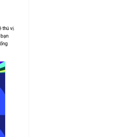
thú vị.
 bạn
ổng