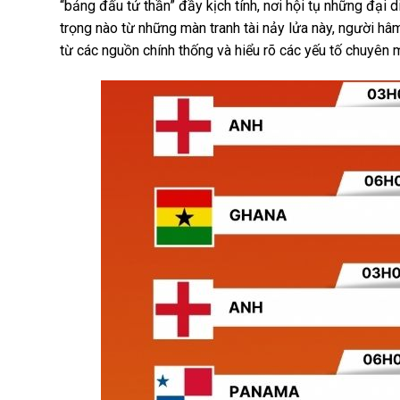
“bảng đấu tử thần” đầy kịch tính, nơi hội tụ những đại 
trọng nào từ những màn tranh tài nảy lửa này, người h
từ các nguồn chính thống và hiểu rõ các yếu tố chuyên 