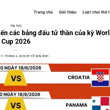
Trang chủ
Giới thiệu
Luật chơi thể 
TIN TỨC
iến các bảng đấu tử thần của kỳ Wor
Cup 2026
N
11 THÁNG 6, 2026
BY
HỒ MAI ANH