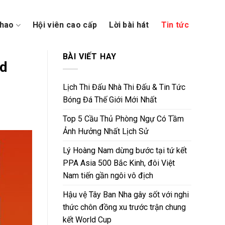
thao
Hội viên cao cấp
Lời bài hát
Tin tức
BÀI VIẾT HAY
ld
Lịch Thi Đấu Nhà Thi Đấu & Tin Tức
Bóng Đá Thế Giới Mới Nhất
Top 5 Cầu Thủ Phòng Ngự Có Tầm
Ảnh Hưởng Nhất Lịch Sử
Lý Hoàng Nam dừng bước tại tứ kết
PPA Asia 500 Bắc Kinh, đôi Việt
Nam tiến gần ngôi vô địch
Hậu vệ Tây Ban Nha gây sốt với nghi
thức chôn đồng xu trước trận chung
kết World Cup