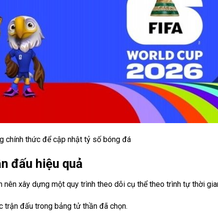
g chính thức để cập nhật tỷ số bóng đá
ận đấu hiệu quả
ên xây dựng một quy trình theo dõi cụ thể theo trình tự thời gia
c trận đấu trong bảng tử thần đã chọn.