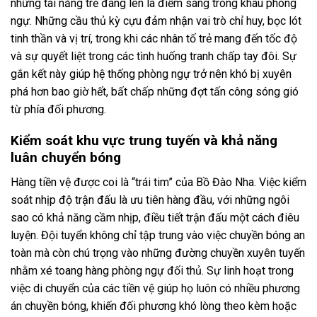
những tài năng trẻ đang lên là điểm sáng trong khâu phòng
ngự. Những cầu thủ kỳ cựu đảm nhận vai trò chỉ huy, bọc lót
tinh thần và vị trí, trong khi các nhân tố trẻ mang đến tốc độ
và sự quyết liệt trong các tình huống tranh chấp tay đôi. Sự
gắn kết này giúp hệ thống phòng ngự trở nên khó bị xuyên
phá hơn bao giờ hết, bất chấp những đợt tấn công sóng gió
từ phía đối phương.
Kiểm soát khu vực trung tuyến và khả năng
luân chuyển bóng
Hàng tiền vệ được coi là “trái tim” của Bồ Đào Nha. Việc kiểm
soát nhịp độ trận đấu là ưu tiên hàng đầu, với những ngôi
sao có khả năng cầm nhịp, điều tiết trận đấu một cách điêu
luyện. Đội tuyển không chỉ tập trung vào việc chuyền bóng an
toàn mà còn chú trọng vào những đường chuyền xuyên tuyến
nhằm xé toang hàng phòng ngự đối thủ. Sự linh hoạt trong
việc di chuyển của các tiền vệ giúp họ luôn có nhiều phương
án chuyền bóng, khiến đối phương khó lòng theo kèm hoặc