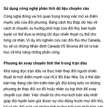
Sử dụng công nghệ phân tích dữ liệu chuyên sâu
Công nghệ đóng vai trò quan trọng trong việc mổ xẻ điểm
mạnh, yếu của đối phương. Bằng cách thu thập dữ liệu về
cách di chuyển, xu hướng phối hợp của đối thủ, ban huấn
luyện có thể đưa ra những chỉ đạo chiến thuật cụ thể cho
từng cá nhân. Ví dụ, khi nghiên cứu các đối thủ như Canada,
họ sẽ có những
Nhận định Canada VS Bosnia
để rút ra bài
học về khả năng chống phản công.
Phương án xoay chuyển tình thế trong trận đấu
Khả năng đọc trận đấu và thực hiện thay đổi người chiến
thuật là một điểm mạnh của HLV Bồ Đào Nha. Dù ở thế dẫn
bàn hay đang cần tìm kiếm bàn gỡ, đội bóng luôn có những
phương án thay đổi sơ đồ hoặc nhân sự kịp thời để xoay
chuyển cục diện. Việc chuẩn bị cho mọi kịch bản xấu nhất
giúp đội tuyển luôn giữ được sự chủ động trước mọi đối thủ,
kể cả khi đối mặt với những tình huống bất ngờ nhất trên sân