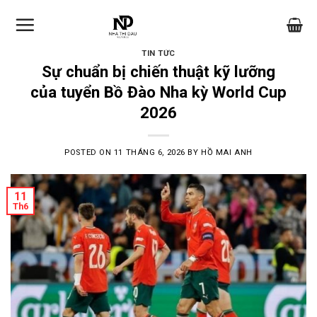
Skip
to
content
TIN TỨC
Sự chuẩn bị chiến thuật kỹ lưỡng
của tuyển Bồ Đào Nha kỳ World Cup
2026
POSTED ON
11 THÁNG 6, 2026
BY
HỒ MAI ANH
11
Th6