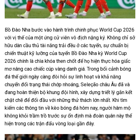
Bồ Đào Nha bước vào hành trình chinh phục World Cup 2026
với vị thế của một ứng cử viên vô địch nặng ký. Không chỉ sở
hữu dàn cầu thủ tài năng trải đều ở các tuyến, sự chuẩn bị
chiến thuật kỹ lưỡng của tuyển Bồ Đào Nha kỳ World Cup
2026 chính là chìa khóa then chốt để họ hiện thực hóa giấc
mơ nâng cao chiếc cúp vàng danh giá. Trong bối cảnh bóng
đá thế giới ngày càng đòi hỏi sự linh hoạt và khả năng
chuyển đổi trạng thái chớp nhoáng, Seleção châu Âu đã và
đang hoàn thiện bộ khung đội hình, xây dựng triết lý gắn kết
chặt chẽ để đối đầu với những thử thách lớn nhất. Khi tìm
kiếm các thông tin về
kèo bóng đá hôm nay
, người hâm mộ
không khỏi trầm trồ trước sự ổn định mà đoàn quân này thể
hiện trong các trận đấu vòng loại gần đây.