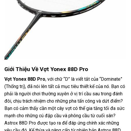
Giới Thiệu Về Vợt Yonex 88D Pro
Vợt Yonex
88D Pro
, với chữ “D” là viết tắt của “Dominate”
(Thống trị), đã nói lên tất cả mục tiêu thiết kế của nó. Bạn có
phải là người chơi thường xuyên ở vị trí cầu sau trong đánh
đôi, chịu trách nhiệm cho những pha tấn công và dứt điểm?
Bạn có cảm thấy cần một cây vợt có thể gia tăng tối đa sức
mạnh cho những cú đập cầu và phông cầu từ cuối sân?
Astrox 88D Pro được tạo ra để đáp ứng chính xác những
yêu cầu đó. Kế thừa và nâng cấp từ phiên bản Astrox 88D