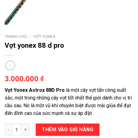
TRANG CHỦ
/
VỢT YONEX
Vợt yonex 88 d pro
3.000.000
₫
Vợt Yonex Astrox 88D Pro
là một cây vợt tấn công xuất
sắc, một trong những cây vợt tốt nhất thế giới dành cho vị trí
cầu sau. Nó là một vũ khí chuyên biệt được mài giũa để đạt
đến đỉnh cao của sức mạnh và sự áp đặt.
Vợt yonex 88 d pro số lượng
THÊM VÀO GIỎ HÀNG