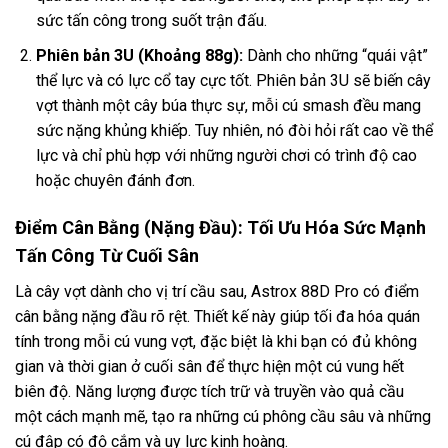
sức tấn công trong suốt trận đấu.
Phiên bản 3U (Khoảng 88g):
Dành cho những “quái vật”
thể lực và có lực cổ tay cực tốt. Phiên bản 3U sẽ biến cây
vợt thành một cây búa thực sự, mỗi cú smash đều mang
sức nặng khủng khiếp. Tuy nhiên, nó đòi hỏi rất cao về thể
lực và chỉ phù hợp với những người chơi có trình độ cao
hoặc chuyên đánh đơn.
Điểm Cân Bằng (Nặng Đầu): Tối Ưu Hóa Sức Mạnh
Tấn Công Từ Cuối Sân
Là cây vợt dành cho vị trí cầu sau, Astrox 88D Pro có điểm
cân bằng nặng đầu rõ rệt. Thiết kế này giúp tối đa hóa quán
tính trong mỗi cú vung vợt, đặc biệt là khi bạn có đủ không
gian và thời gian ở cuối sân để thực hiện một cú vung hết
biên độ. Năng lượng được tích trữ và truyền vào quả cầu
một cách mạnh mẽ, tạo ra những cú phông cầu sâu và những
cú đập có độ cắm và uy lực kinh hoàng.