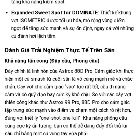
tăng khả năng kiểm soát.
Expanded Sweet Spot for DOMINATE:
Thiết kế khung
vợt ISOMETRIC được tối ưu hóa, mở rộng vùng điểm
ngọt để tăng sức mạnh và sự ổn định, ngay cả với những
cú đánh hơi lệch tâm.
Đánh Giá Trải Nghiệm Thực Tế Trên Sân
Khả năng tấn công (Đập cầu, Phông cầu)
Đây chính là linh hồn của Astrox 88D Pro. Cảm giác khi thực
hiện một cú smash từ cuối sân là vô cùng mạnh mẽ và chắc
chắn. Cây vợt cho cảm giác “vào” lực rất tốt, cầu đi nặng,
cắm và có quỹ đạo bay cực kỳ khó chịu. So với các cây vợt
thiên công khác như Astrox 99 Pro, 88D Pro cho cảm giác
tập trung sức mạnh vào điểm va chạm một cách rõ rệt hơn,
đúng với triết lý “one-shot-one-kill”. Khả năng phông cầu
cũng cực kỳ ấn tượng, bạn có thể dễ dàng đẩy đối thủ lùi
sâu chỉ bằng một cú vung tay vừa phải.