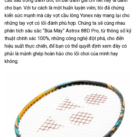
cầu sau trong đánh đôi, thì bài đánh giá chi tiết này là dành
cho bạn. Với tư cách là một huấn luyện viên, tôi đã chứng
kiến sức mạnh mà cây vợt cầu lông Yonex này mang lại cho
những tay vợt có lối đánh phù hợp. Chúng ta sẽ cùng nhau
phân tích sâu sắc “Búa Máy” Astrox 88D Pro, từ thông số kỹ
thuật chính xác 100%, những công nghệ đột phá, cho đến
hiệu suất thực chiến, để bạn có thể quyết định xem đây có
phải là mảnh ghép hoàn hảo cho lối chơi của mình hay
không.