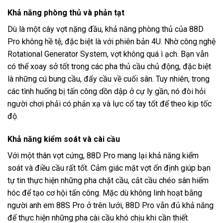
Khả năng phòng thủ và phản tạt
Dù là một cây vợt nặng đầu, khả năng phòng thủ của 88D
Pro không hề tệ, đặc biệt là với phiên bản 4U. Nhờ công nghệ
Rotational Generator System, vợt không quá ì ạch. Bạn vẫn
có thể xoay sở tốt trong các pha thủ cầu chủ động, đặc biệt
là những cú bung cầu, đẩy cầu về cuối sân. Tuy nhiên, trong
các tình huống bị tấn công dồn dập ở cự ly gần, nó đòi hỏi
người chơi phải có phản xạ và lực cổ tay tốt để theo kịp tốc
độ.
Khả năng kiểm soát và cài cầu
Với một thân vợt cứng, 88D Pro mang lại khả năng kiểm
soát và điều cầu rất tốt. Cảm giác mặt vợt ổn định giúp bạn
tự tin thực hiện những pha chặt cầu, cắt cầu chéo sân hiểm
hóc để tạo cơ hội tấn công. Mặc dù không linh hoạt bằng
người anh em 88S Pro ở trên lưới, 88D Pro vẫn đủ khả năng
để thực hiện những pha cài cầu khó chịu khi cần thiết.