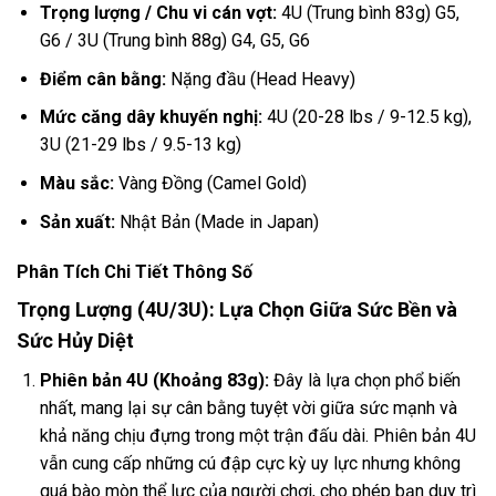
Trọng lượng / Chu vi cán vợt:
4U (Trung bình 83g) G5,
G6 / 3U (Trung bình 88g) G4, G5, G6
Điểm cân bằng:
Nặng đầu (Head Heavy)
Mức căng dây khuyến nghị:
4U (20-28 lbs / 9-12.5 kg),
3U (21-29 lbs / 9.5-13 kg)
Màu sắc:
Vàng Đồng (Camel Gold)
Sản xuất:
Nhật Bản (Made in Japan)
Phân Tích Chi Tiết Thông Số
Trọng Lượng (4U/3U): Lựa Chọn Giữa Sức Bền và
Sức Hủy Diệt
Phiên bản 4U (Khoảng 83g):
Đây là lựa chọn phổ biến
nhất, mang lại sự cân bằng tuyệt vời giữa sức mạnh và
khả năng chịu đựng trong một trận đấu dài. Phiên bản 4U
vẫn cung cấp những cú đập cực kỳ uy lực nhưng không
quá bào mòn thể lực của người chơi, cho phép bạn duy trì