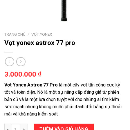
TRANG CHỦ
/
VỢT YONEX
Vợt yonex astrox 77 pro
3.000.000
₫
Vợt Yonex Astrox 77 Pro
là một cây vợt tấn công cực kỳ
tốt và toàn diện. Nó là một sự nâng cấp đáng giá từ phiên
bản cũ và là một lựa chọn tuyệt vời cho những ai tìm kiếm
sức mạnh nhưng không muốn phải đánh đổi bằng sự thoải
mái và khả năng kiểm soát.
Vợt yonex astrox 77 pro số lượng
THÊM VÀO GIỎ HÀNG