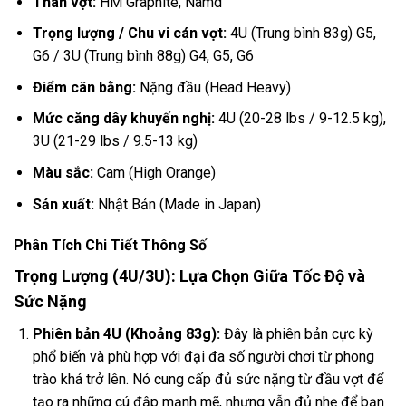
Thân vợt:
HM Graphite, Namd
Trọng lượng / Chu vi cán vợt:
4U (Trung bình 83g) G5,
G6 / 3U (Trung bình 88g) G4, G5, G6
Điểm cân bằng:
Nặng đầu (Head Heavy)
Mức căng dây khuyến nghị:
4U (20-28 lbs / 9-12.5 kg),
3U (21-29 lbs / 9.5-13 kg)
Màu sắc:
Cam (High Orange)
Sản xuất:
Nhật Bản (Made in Japan)
Phân Tích Chi Tiết Thông Số
Trọng Lượng (4U/3U): Lựa Chọn Giữa Tốc Độ và
Sức Nặng
Phiên bản 4U (Khoảng 83g):
Đây là phiên bản cực kỳ
phổ biến và phù hợp với đại đa số người chơi từ phong
trào khá trở lên. Nó cung cấp đủ sức nặng từ đầu vợt để
tạo ra những cú đập mạnh mẽ, nhưng vẫn đủ nhẹ để bạn