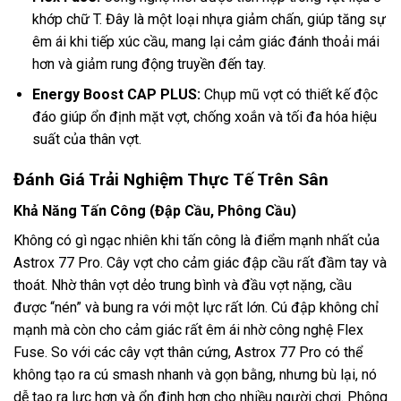
khớp chữ T. Đây là một loại nhựa giảm chấn, giúp tăng sự
êm ái khi tiếp xúc cầu, mang lại cảm giác đánh thoải mái
hơn và giảm rung động truyền đến tay.
Energy Boost CAP PLUS:
Chụp mũ vợt có thiết kế độc
đáo giúp ổn định mặt vợt, chống xoắn và tối đa hóa hiệu
suất của thân vợt.
Đánh Giá Trải Nghiệm Thực Tế Trên Sân
Khả Năng Tấn Công (Đập Cầu, Phông Cầu)
Không có gì ngạc nhiên khi tấn công là điểm mạnh nhất của
Astrox 77 Pro. Cây vợt cho cảm giác đập cầu rất đầm tay và
thoát. Nhờ thân vợt dẻo trung bình và đầu vợt nặng, cầu
được “nén” và bung ra với một lực rất lớn. Cú đập không chỉ
mạnh mà còn cho cảm giác rất êm ái nhờ công nghệ Flex
Fuse. So với các cây vợt thân cứng, Astrox 77 Pro có thể
không tạo ra cú smash nhanh và gọn bằng, nhưng bù lại, nó
dễ tạo ra lực hơn và ổn định hơn cho nhiều người chơi. Phông